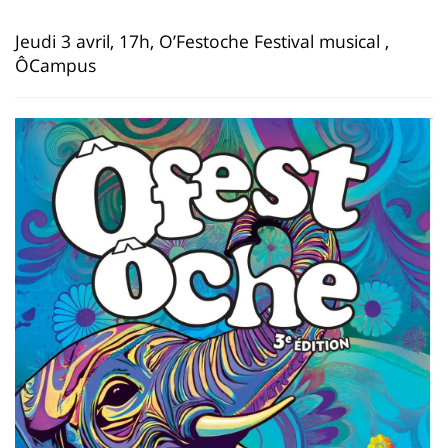
page
content
Contenu
Jeudi 3 avril, 17h, O’Festoche Festival musical ,
de
ÔCampus
la
page
principale