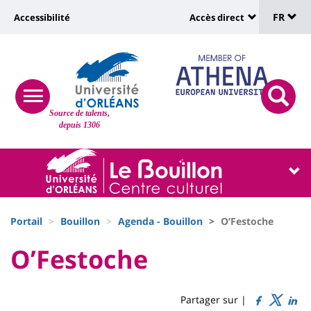
Sélec
Aller
Université
FR
Accessibilité
Accès direct
au
Universit
de
contenu
:
:
principal
lang
lien
Shortcut
vers
links
Site
responsive
page
responsi
Source de talents,
menu
branding
search
depuis 1306
accessibilité
button
button
Université
Université
:
:
Recherche
Block
Fils
liste
Portail
Bouillon
Agenda - Bouillon
O’Festoche
d'Ariane
des
University
University
O’Festoche
Titre
composantes
:
:
de
Sidebar
Main
Partager sur |