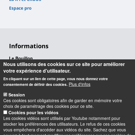
Espace pro
Informations
Le Bouillon
Nous utilisons des cookies sur ce site pour améliorer
02 38 49 24 24
votre expérience d'utilisateur.
centre.culturel@univ-orleans.fr
En cliquant sur un lien de cette page, vous nous donnez votre
Adresse administrative :
Plus d'infos
consentement de définir des cookies.
Rue de Tours
45067 Orléans Cedex 2
Session
Ces cookies sont obligatoires afin de garder en mémoire votre
Adresse physique :
choix de paramétrage des cookies pour ce site.
Campus d’Orléans - Orléans la Source
Cookies pour les vidéos
Parking : accès par la rue Léonard de Vinci puis rue de Saint
Les cookies vidéos sont utilisés par Youtube notamment pour
Amand
stocker les préférences des utilisateurs. Le refus de ces cookies
Station Tramway et Bus : Université - Parc Floral
vous empêchera d'accéder aux vidéos du site. Sachez que vous