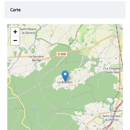
Carte
+
−