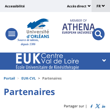
Sélec
Aller
Université
FR
Accessibilité
Accès direct
au
Universit
de
contenu
:
:
principal
lang
lien
Shortcut
vers
links
Site
responsive
page
responsi
Source de talents,
menu
branding
search
depuis 1306
accessibilité
button
button
Université
Université
:
:
Recherche
Block
Fils
liste
Portail
EUK-CVL
Partenaires
d'Ariane
des
University
University
Partenaires
Titre
composantes
:
:
de
Sidebar
Main
Partager sur |