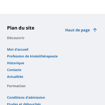
Contenu
de
la
page
Plan du site
Haut de page
principale
Découvrir
Mot d'accueil
Profession de kinésithérapeute
Historique
Contacts
Actualités
Formation
Conditions d'admission
Etudes et débouchés