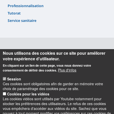
Professionnalisation
Tutorat
Service sanitaire
Informations
Nous utilisons des cookies sur ce site pour améliorer
votre expérience d'utilisateur.
Ecole Universitaire de Kinésithérapie
En cliquant sur un lien de cette page, vous nous donnez votre
Faculté des Sciences
Plus d'infos
consentement de définir des cookies.
Bâtiment Michel Royer
Rue de Chartres
Session
45100 Orléans
Ces cookies sont obligatoires afin de garder en mémoire votre
Tel : 02 38 41 76 89
choix de paramétrage des cookies pour ce site.
Cookies pour les vidéos
Les cookies vidéos sont utilisés par Youtube notamment pour
Latitude
: 47.8462248
stocker les préférences des utilisateurs. Le refus de ces cookies
Longitude
: 1.9338402
vous empêchera d'accéder aux vidéos du site. Sachez que vous
pouvez à tout moment modifier vos préférences sur ces cookies de