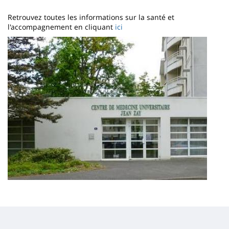
page
content
Contenu
Retrouvez toutes les informations sur la santé et
de
l'accompagnement en cliquant
ici
Image
la
page
principale