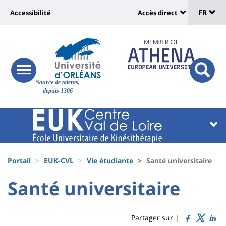
Sélec
Aller
Université
FR
Accessibilité
Accès direct
au
Universit
de
contenu
:
:
principal
lang
lien
Shortcut
vers
links
Site
responsive
page
responsi
Source de talents,
menu
branding
search
depuis 1306
accessibilité
button
button
Université
Université
:
:
Recherche
Block
Fils
liste
Portail
EUK-CVL
Vie étudiante
Santé universitaire
d'Ariane
des
University
University
Santé universitaire
Titre
composantes
:
:
de
Sidebar
Main
Partager sur |