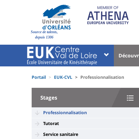
Aller
au
contenu
principal
Site
Source de talents,
branding
depuis 1306
Université
Univer
Découvr
:
:
Block
Menu
Fils
liste
princi
Portail
EUK-CVL
Professionnalisation
d'Ariane
des
University
composantes
Stages
:
Sidebar
Professionnalisation
Tutorat
Service sanitaire