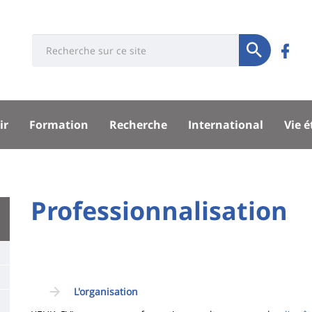
Université
Rés
Search
C
Soumettre
:
soci
F
Recherche
sité
ir
Formation
Recherche
International
Vie 
pal
University
Professionnalisation
Titre
:
de
Main
page
content
Contenu
L'organisation
de