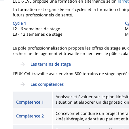
L'EUK-CVL propose une formation en alternance selon
l’arr
la
La formation est organisée en 2 cycles et la formation clini
page
futurs professionnels de santé.
principale
Cycle 1 :
Cy
L2 - 6 semaines de stage
M
L3 - 12 semaines de stage
M2
Le pôle professionnalisation propose les offres de stage aux 
recherche de logement et travaille en lien avec le pôle scolar
Les terrains de stage
L’EUK-CVL travaille avec environ 300 terrains de stage agréés
Les compétences
Analyser et évaluer sur le plan kinés
Compétence 1
situation et élaborer un diagnostic k
Concevoir et conduire un projet thér
Compétence 2
kinésithérapie, adapté au patient et à