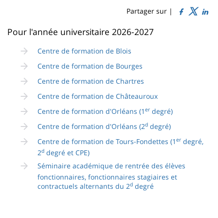
content
page
Partager sur |
Contenu
Pour l'année universitaire 2026-2027
de
Centre de formation de Blois
la
Centre de formation de Bourges
page
Centre de formation de Chartres
principale
Centre de formation de Châteauroux
er
Centre de formation d'Orléans (1
degré)
d
Centre de formation d'Orléans (2
degré)
er
Centre de formation de Tours-Fondettes (1
degré,
d
2
degré et CPE)
Séminaire académique de rentrée des élèves
fonctionnaires, fonctionnaires stagiaires et
d
contractuels alternants du 2
degré