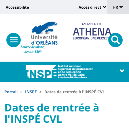
Sélec
Aller
Université
FR
Accessibilité
Accès direct
au
Universit
de
contenu
:
:
principal
lang
lien
Shortcut
vers
links
Site
responsive
page
responsi
Source de talents,
menu
branding
search
depuis 1306
accessibilité
button
button
Université
Université
:
:
Recherche
Block
Fils
liste
Portail
INSPE
Dates de rentrée à l'INSPÉ CVL
d'Ariane
des
University
University
Dates de rentrée à
composantes
:
:
l'INSPÉ CVL
Titre
Sidebar
Main
de