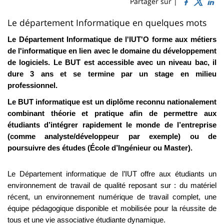
Sidebar
Main
Partager sur |
page
content
Contenu
Le département Informatique en quelques mots
de
Le Département Informatique de l'IUT'O forme aux métiers
la
de l'informatique en lien avec le domaine du développement
de logiciels.
Le BUT est accessible avec un niveau bac, il
page
dure 3 ans et se termine par un stage en milieu
principale
professionnel.
Le BUT informatique est un diplôme reconnu nationalement
combinant théorie et pratique afin de permettre aux
étudiants d’intégrer rapidement le monde de l’entreprise
(comme analyste/développeur par exemple) ou de
poursuivre des études (École d’Ingénieur ou Master).
Le Département informatique de l’IUT offre aux étudiants un
environnement de travail de qualité reposant sur : du matériel
récent, un environnement numérique de travail complet, une
équipe pédagogique disponible et mobilisée pour la réussite de
tous et une vie associative étudiante dynamique.