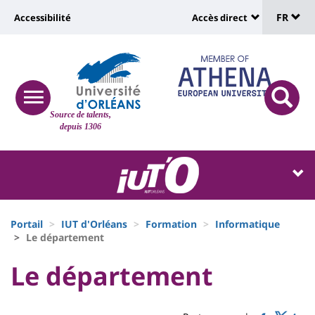
Sélec
Aller
Université
FR
Accessibilité
Accès direct
au
Universit
de
contenu
:
:
principal
lang
lien
Shortcut
vers
links
Site
responsive
page
responsi
Source de talents,
menu
branding
search
depuis 1306
accessibilité
button
button
Université
Université
:
:
Recherche
Block
Fils
liste
Portail
IUT d'Orléans
Formation
Informatique
d'Ariane
Le département
des
University
University
Le département
composantes
Titre
:
:
de