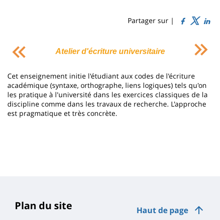
Sidebar
Main
de
content
page
Partager sur |
Contenu
Atelier d'écriture universitaire
de
la
Cet enseignement initie l'étudiant aux codes de l'écriture
académique (syntaxe, orthographe, liens logiques) tels qu'on
page
les pratique à l'université dans les exercices classiques de la
principale
discipline comme dans les travaux de recherche. L'approche
est pragmatique et très concrète.
Plan du site
Haut de page