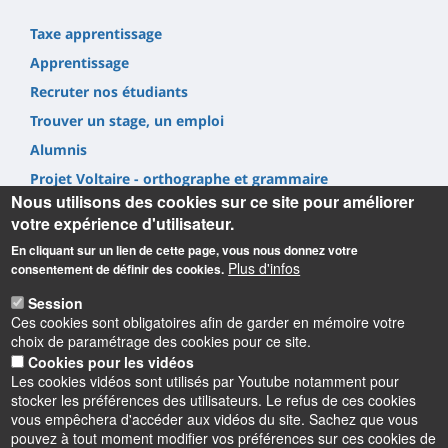
Taxe apprentissage
Apprentissage
Recruter nos étudiants
Trouver un stage, un emploi
Alumnis
Projet Voltaire - orthographe et grammaire
Nous utilisons des cookies sur ce site pour améliorer
votre expérience d'utilisateur.
En cliquant sur un lien de cette page, vous nous donnez votre
Plus d'infos
consentement de définir des cookies.
Informations
Session
Ces cookies sont obligatoires afin de garder en mémoire votre
choix de paramétrage des cookies pour ce site.
UFR Lettres, Langues & Sciences Humaines
Cookies pour les vidéos
10 rue de Tours - BP 46527
Les cookies vidéos sont utilisés par Youtube notamment pour
45065 ORLEANS cedex 2 – France
stocker les préférences des utilisateurs. Le refus de ces cookies
vous empêchera d'accéder aux vidéos du site. Sachez que vous
pouvez à tout moment modifier vos préférences sur ces cookies de