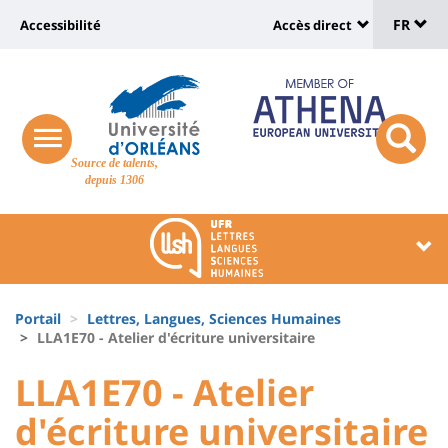
Sélec
Aller
Université
FR
Accessibilité
Accès direct
au
Universit
de
contenu
:
:
principal
lang
lien
Shortcut
vers
links
Site
responsive
page
responsi
Source de talents,
menu
branding
search
depuis 1306
accessibilité
button
button
Université
Université
:
:
Recherche
Block
Fils
liste
Portail
Lettres, Langues, Sciences Humaines
d'Ariane
LLA1E70 - Atelier d'écriture universitaire
des
University
University
LLA1E70 - Atelier
composantes
:
:
d'écriture universitaire
Titre