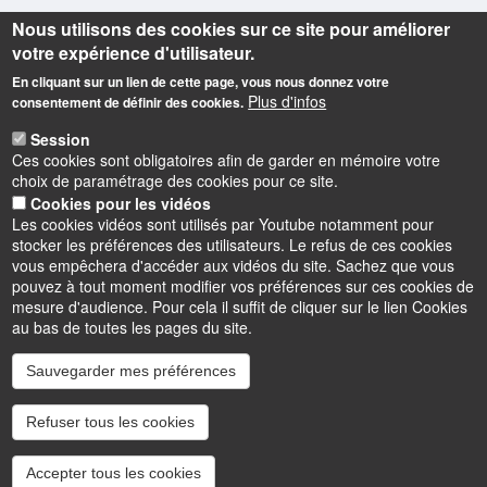
Nous utilisons des cookies sur ce site pour améliorer
votre expérience d'utilisateur.
En cliquant sur un lien de cette page, vous nous donnez votre
Plus d'infos
consentement de définir des cookies.
Informations
Session
Observatoire des Sciences de l'Univers en région Centre
Ces cookies sont obligatoires afin de garder en mémoire votre
Campus Géosciences
choix de paramétrage des cookies pour ce site.
1A rue de la Férollerie
Cookies pour les vidéos
45071 Orléans cedex 2
Les cookies vidéos sont utilisés par Youtube notamment pour
stocker les préférences des utilisateurs. Le refus de ces cookies
vous empêchera d'accéder aux vidéos du site. Sachez que vous
pouvez à tout moment modifier vos préférences sur ces cookies de
mesure d'audience. Pour cela il suffit de cliquer sur le lien Cookies
au bas de toutes les pages du site.
Sauvegarder mes préférences
Instagram
LinkedIn
Youtube
TikTok
Facebook
Bluesk
Refuser tous les cookies
Accessibilité : partiellement conforme
Cookies
Intranet
Mentions légales
Accepter tous les cookies