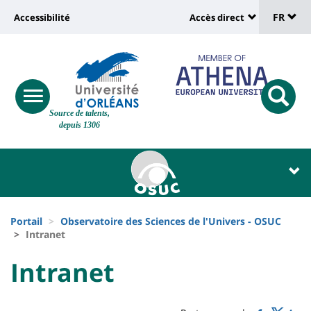
Sélec
Aller
Université
FR
Accessibilité
Accès direct
au
Universit
de
contenu
:
:
principal
lang
lien
Shortcut
vers
links
Site
responsive
page
responsi
Source de talents,
menu
branding
search
depuis 1306
accessibilité
button
button
Université
Université
:
:
Recherche
Block
Fils
liste
Portail
Observatoire des Sciences de l'Univers - OSUC
d'Ariane
Intranet
des
University
University
Intranet
composantes
Titre
:
:
de