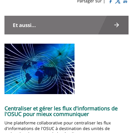
Sidebar
Main
Partager sur |
page
content
Contenu
de
Et aussi...
la
page
Image
principale
Centraliser et gérer les flux d'informations de
l'OSUC pour mieux communiquer
Une plateforme collaborative pour centraliser les flux
d'informations de l'OSUC à destination des unités de