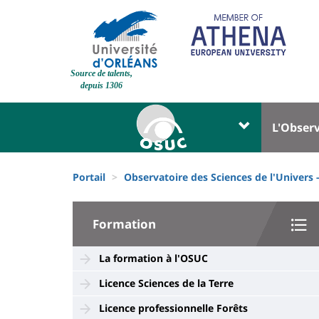
Aller
au
contenu
principal
Site
Source de talents,
branding
depuis 1306
Université
Univer
L'Obser
:
:
Block
Menu
Fils
liste
princi
Portail
Observatoire des Sciences de l'Univers
d'Ariane
des
University
composantes
Formation
:
Sidebar
La formation à l'OSUC
Licence Sciences de la Terre
Licence professionnelle Forêts