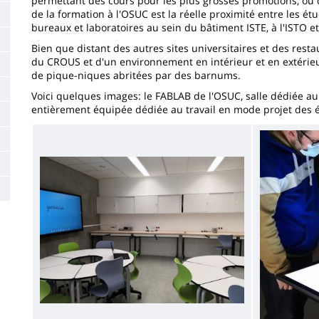
permettant des cours pour les plus grosses promotions, ou d
la
de la formation à l'OSUC est la réelle proximité entre les ét
bureaux et laboratoires au sein du bâtiment ISTE, à l'ISTO e
page
Bien que distant des autres sites universitaires et des res
principale
du CROUS et d'un environnement en intérieur et en extérie
de pique-niques abritées par des barnums.
Voici quelques images: le FABLAB de l'OSUC, salle dédiée au 
entièrement équipée dédiée au travail en mode projet des étud
Image
Image