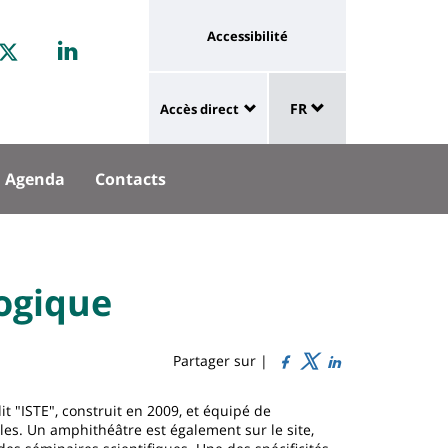
aux
Université
Accessibilité
rouvez-
Retrouvez
Linkedin
ux
:
Sélecteur
us
STAGRAM
nous
lien
FR
Accès direct
de
University
vers
sur
langue
:
page
cebook
Twitter
Agenda
Contacts
Shortcut
accessibilité
links
ogique
Partager sur |
t "ISTE", construit en 2009, et équipé de
bles. Un amphithéâtre est également sur le site,