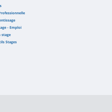
s
Professionnelle
entissage
tage - Emploi
 stage
tils Stages