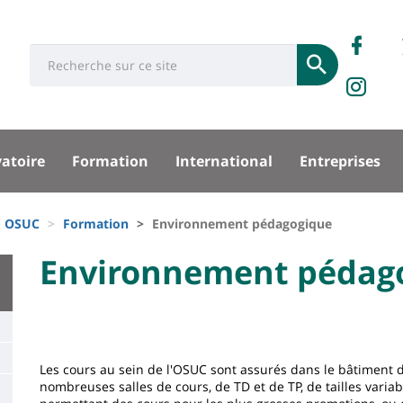
Rése
Ret
Université
Search
socia
Soumettre
no
IN
:
Recherche
sur
sité
Fa
vatoire
Formation
International
Entreprises
pal
 - OSUC
Formation
Environnement pédagogique
University
Environnement pédag
Titre
:
de
Main
page
content
Contenu
Les cours au sein de l'OSUC sont assurés dans le bâtiment di
de
nombreuses salles de cours, de TD et de TP, de tailles varia