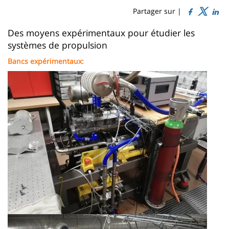
de
Sidebar
Main
Partager sur |
page
content
Contenu
Des moyens expérimentaux pour étudier les
systèmes de propulsion
de
Bancs expérimentaux:
la
Image
page
principale
Image