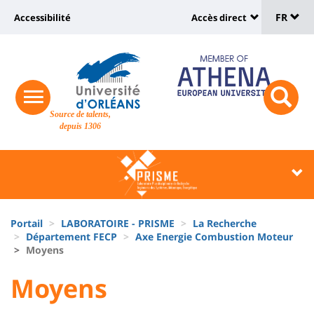
Sélec
Aller
Université
FR
Accessibilité
Accès direct
au
Universit
de
contenu
:
:
principal
lang
lien
Shortcut
vers
links
Site
responsive
page
responsi
Source de talents,
menu
branding
search
depuis 1306
accessibilité
button
button
Université
Université
:
:
Recherche
Block
Fils
liste
Portail
LABORATOIRE - PRISME
La Recherche
d'Ariane
Département FECP
Axe Energie Combustion Moteur
des
Moyens
composantes
University
University
Moyens
Titre
:
: