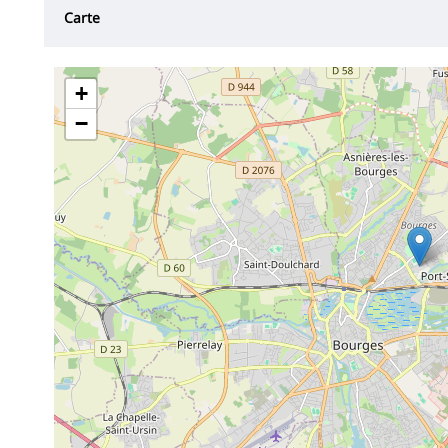
Carte
+
−