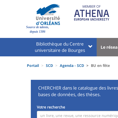
Aller
au
contenu
principal
Site
Source de talents,
branding
depuis 1306
Université
Univer
Bibliothèque du Centre
Le rése
:
:
universitaire de Bourges
Block
Menu
Fils
liste
princi
Portail
SCD
Agenda - SCD
BU en fête
d'Ariane
des
composantes
CHERCHER dans le catalogue des livres
bases de données, des thèses.
Votre recherche