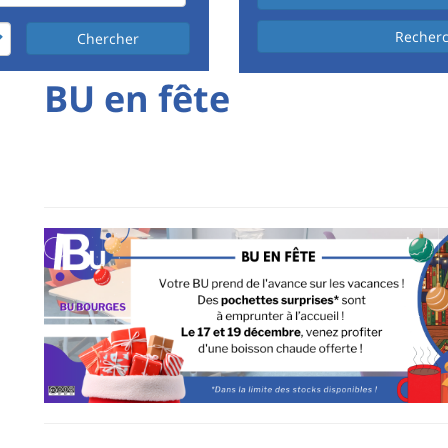
Recher
Chercher
University
BU en fête
Titre
:
de
Main
page
content
Contenu
de
la
page
principale