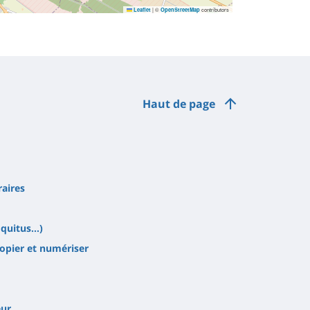
|
©
contributors
Leaflet
OpenStreetMap
Haut de page
raires
quitus...)
opier et numériser
eur