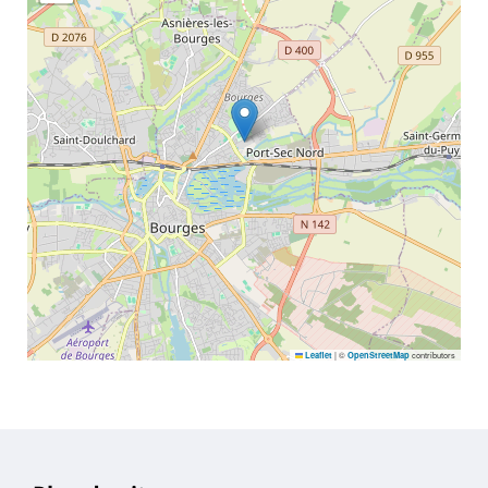
|
©
contributors
Leaflet
OpenStreetMap