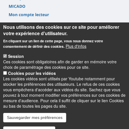
MICADO
Mon compte lecteur
Nous utilisons des cookies sur ce site pour améliorer
votre expérience d'utilisateur.
En cliquant sur un lien de cette page, vous nous donnez votre
Plus d'infos
consentement de définir des cookies.
Informations
Session
Ces cookies sont obligatoires afin de garder en mémoire votre
Université d'Orléans
choix de paramétrage des cookies pour ce site.
Service Commun de Documentation
Cookies pour les vidéos
6 rue de Tours 45072 Orléans cedex 2.
Les cookies vidéos sont utilisés par Youtube notamment pour
Tel. +33(0) 2 38 41 71 84
stocker les préférences des utilisateurs. Le refus de ces cookies
[
Contact
]
vous empêchera d'accéder aux vidéos du site. Sachez que vous
pouvez à tout moment modifier vos préférences sur ces cookies de
mesure d'audience. Pour cela il suffit de cliquer sur le lien Cookies
au bas de toutes les pages du site.
Instagram
LinkedIn
Youtube
TikTok
Facebook
Bluesk
Sauvegarder mes préférences