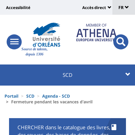
Sélec
Aller
Université
FR
Accessibilité
Accès direct
au
Universit
de
contenu
:
:
principal
lang
lien
Shortcut
vers
links
Site
responsive
page
responsi
Source de talents,
menu
branding
search
depuis 1306
accessibilité
button
button
Université
Université
SCD
:
:
Recherche
Block
Fils
liste
Portail
SCD
Agenda - SCD
d'Ariane
Fermeture pendant les vacances d'avril
des
composantes
CHERCHER dans le catalogue des livres,
des revues, des bases de données, des