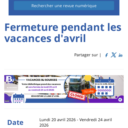
Rechercher une revue numérique
University
University
Fermeture pendant les
:
:
vacances d'avril
Titre
Sidebar
Main
de
content
page
Partager sur |
Contenu
de
la
page
principale
Lundi 20 avril 2026
-
Vendredi 24 avril
Date
2026