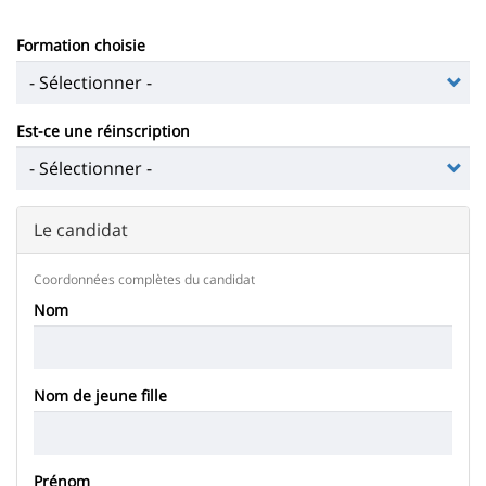
Sidebar
Main
de
Contenu
content
page
Formation choisie
de
la
page
Est-ce une réinscription
principale
Le candidat
Coordonnées complètes du candidat
Nom
Nom de jeune fille
Prénom