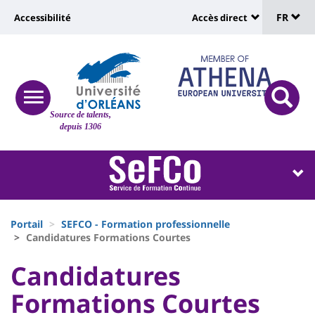
Sélec
Aller
Université
FR
Accessibilité
Accès direct
au
Universit
de
contenu
:
:
principal
lang
lien
Shortcut
vers
links
Site
responsive
page
responsi
Source de talents,
menu
branding
search
depuis 1306
accessibilité
button
button
Université
Université
:
:
Recherche
Block
Fils
liste
Portail
SEFCO - Formation professionnelle
d'Ariane
Candidatures Formations Courtes
des
University
University
Candidatures
composantes
:
:
Formations Courtes
Titre