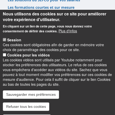
Les formations courtes et sur mesure
Nous utilisons des cookies sur ce site pour améliorer
Nous soutenir via la Taxe d'Apprentissage
votre expérience d'utilisateur.
Recruter un alternant
En cliquant sur un lien de cette page, vous nous donnez votre
Nous contacter
Plus d'infos
consentement de définir des cookies.
Session
Ces cookies sont obligatoires afin de garder en mémoire votre
choix de paramétrage des cookies pour ce site.
Cookies pour les vidéos
Les cookies vidéos sont utilisés par Youtube notamment pour
Informations
stocker les préférences des utilisateurs. Le refus de ces cookies
vous empêchera d'accéder aux vidéos du site. Sachez que vous
pouvez à tout moment modifier vos préférences sur ces cookies de
mesure d'audience. Pour cela il suffit de cliquer sur le lien Cookies
au bas de toutes les pages du site.
Sauvegarder mes préférences
Instagram
LinkedIn
Youtube
TikTok
Facebook
Bluesk
Refuser tous les cookies
Accessibilité : partiellement conforme