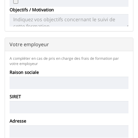
Objectifs / Motivation
Merci
de
déposer
votre
CV
Conditions
Votre employeur
de
téléchargement
A compléter en cas de pris en charge des frais de formation par
votre employeur
Raison sociale
SIRET
Siège
Adresse
social