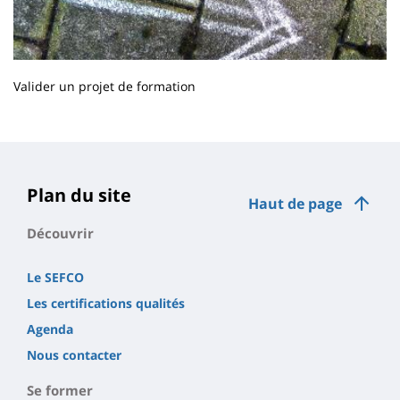
Valider un projet de formation
Contenu
de
la
page
Plan du site
Haut de page
principale
Découvrir
Le SEFCO
Les certifications qualités
Agenda
Nous contacter
Se former