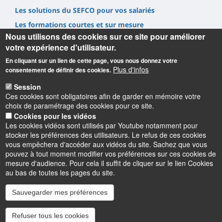
Les solutions du SEFCO pour vos salariés
Les formations courtes et sur mesure
Nous utilisons des cookies sur ce site pour améliorer
Nous soutenir via la Taxe d'Apprentissage
votre expérience d'utilisateur.
Recruter un alternant
En cliquant sur un lien de cette page, vous nous donnez votre
Nous contacter
Plus d'infos
consentement de définir des cookies.
Session
Ces cookies sont obligatoires afin de garder en mémoire votre
choix de paramétrage des cookies pour ce site.
Cookies pour les vidéos
Les cookies vidéos sont utilisés par Youtube notamment pour
Informations
stocker les préférences des utilisateurs. Le refus de ces cookies
vous empêchera d'accéder aux vidéos du site. Sachez que vous
pouvez à tout moment modifier vos préférences sur ces cookies de
mesure d'audience. Pour cela il suffit de cliquer sur le lien Cookies
au bas de toutes les pages du site.
Sauvegarder mes préférences
Instagram
LinkedIn
Youtube
TikTok
Facebook
Bluesk
Refuser tous les cookies