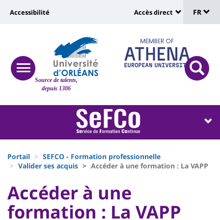
Sélec
Aller
Université
FR
Accessibilité
Accès direct
au
Universit
de
contenu
:
:
principal
lang
lien
Shortcut
vers
links
Site
responsive
page
responsi
Source de talents,
menu
branding
search
depuis 1306
accessibilité
button
button
Université
Université
:
:
Recherche
Block
Fils
liste
Portail
SEFCO - Formation professionnelle
d'Ariane
Valider ses acquis
Accéder à une formation : La VAPP
des
University
University
Accéder à une
composantes
:
:
formation : La VAPP
Titre