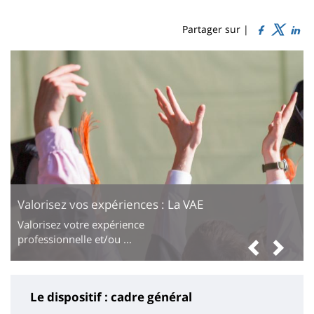
Sidebar
Main
de
content
page
Partager sur |
Valorisez vos expériences : La VAE
Valorisez votre expérience
professionnelle et/ou ...
Précé
Sui
Le dispositif : cadre général