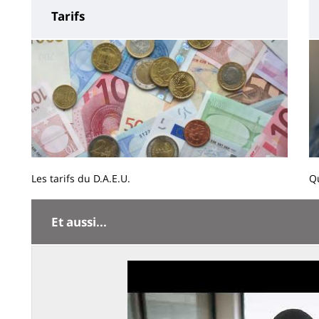
Tarifs
Les tarifs du D.A.E.U.
Qu
Contenu
de
Et aussi...
la
page
principale