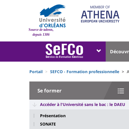
Aller
au
contenu
principal
Site
Source de talents,
branding
depuis 1306
Université
Univer
Découvr
:
:
Block
Menu
Fils
liste
princi
Portail
SEFCO - Formation professionnelle
A
d'Ariane
des
University
composantes
Se former
:
Sidebar
Accéder à l'Université sans le bac : le DAEU
Présentation
SONATE