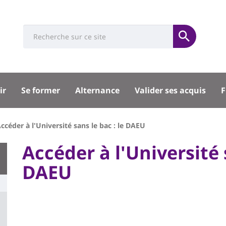
Université
Search
Rés
Soumettre
:
soci
Recherche
sité
ir
Se former
Alternance
Valider ses acquis
F
pal
ccéder à l'Université sans le bac : le DAEU
University
Accéder à l'Université s
:
DAEU
Titre
Main
de
content
page