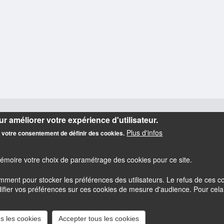
r améliorer votre expérience d'utilisateur.
Plus d'infos
z votre consentement de définir des cookies.
mémoire votre choix de paramétrage des cookies pour ce site.
amment pour stocker les préférences des utilisateurs. Le refus de ces
er vos préférences sur ces cookies de mesure d'audience. Pour cela il 
esky
Accessibilité : partiellement conforme
Mentions légales
s les cookies
Accepter tous les cookies