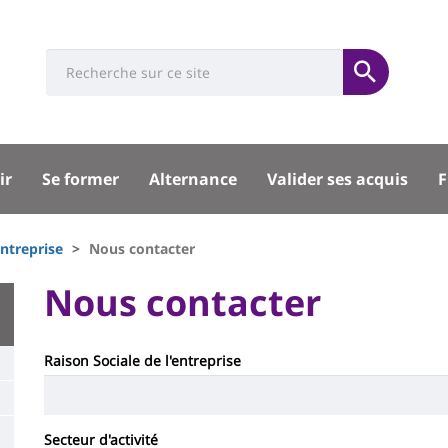
Université
Search
Rés
Soumettre
:
soci
Recherche
sité
ir
Se former
Alternance
Valider ses acquis
F
pal
ntreprise
Nous contacter
University
Nous contacter
Titre
:
Contenu
de
Main
Raison Sociale de l'entreprise
de
page
content
la
page
Secteur d'activité