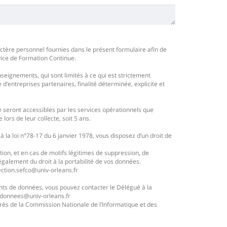
tère personnel fournies dans le présent formulaire afin de
vice de Formation Continue.
seignements, qui sont limités à ce qui est strictement
 d'entreprises partenaires, finalité déterminée, explicite et
seront accessibles par les services opérationnels que
lors de leur collecte, soit 5 ans.
a loi n°78-17 du 6 janvier 1978, vous disposez d’un droit de
tion, et en cas de motifs légitimes de suppression, de
également du droit à la portabilité de vos données.
ection.sefco@univ-orleans.fr
ments de données, vous pouvez contacter le Délégué à la
ndesdonnees@univ-orleans.fr
près de la Commission Nationale de l’Informatique et des