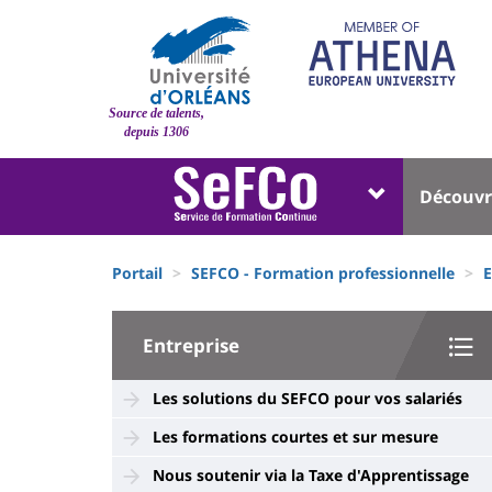
Aller
au
contenu
principal
Site
Source de talents,
branding
depuis 1306
Université
Univer
Découvr
:
:
Block
Menu
Fils
liste
princi
Portail
SEFCO - Formation professionnelle
E
d'Ariane
des
University
composantes
Entreprise
:
Sidebar
Les solutions du SEFCO pour vos salariés
Les formations courtes et sur mesure
Nous soutenir via la Taxe d'Apprentissage