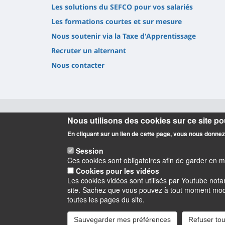
Les solutions du SEFCO pour vos salariés
Les formations courtes et sur mesure
Nous soutenir via la Taxe d'Apprentissage
Recruter un alternant
Nous contacter
Nous utilisons des cookies sur ce site pou
Informations
En cliquant sur un lien de cette page, vous nous donne
Session
Ces cookies sont obligatoires afin de garder en 
Cookies pour les vidéos
Les cookies vidéos sont utilisés par Youtube not
site. Sachez que vous pouvez à tout moment modifi
Instagram
LinkedIn
Youtube
TikTok
Facebook
Blu
toutes les pages du site.
Sauvegarder mes préférences
Refuser tou