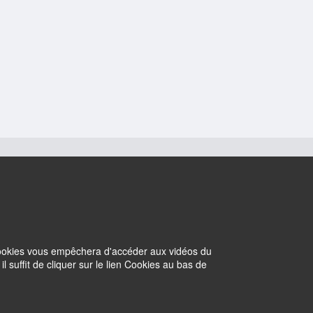
 cookies vous empêchera d'accéder aux vidéos du
suffit de cliquer sur le lien Cookies au bas de
Cookies
Intranet
Withdraw consent