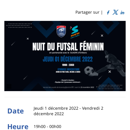
Sidebar
Main
de
content
page
Partager sur |
Contenu
de
la
page
principale
Jeudi 1 décembre 2022
-
Vendredi 2
Date
décembre 2022
Heure
19h00 - 00h00