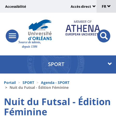
Sélec
Aller
Université
FR
Accessibilité
Accès direct
au
Universit
de
contenu
:
:
principal
lang
lien
Shortcut
vers
links
Site
responsive
page
responsi
Source de talents,
menu
branding
search
depuis 1306
accessibilité
button
button
Université
Université
:
:
Recherche
Block
Fils
liste
Portail
SPORT
Agenda - SPORT
d'Ariane
Nuit du Futsal - Édition Féminine
des
University
University
Nuit du Futsal - Édition
composantes
:
:
Féminine
Titre