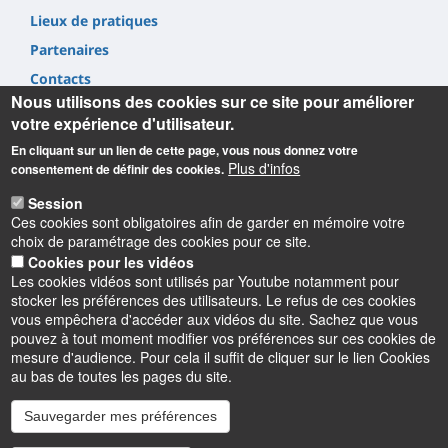
Lieux de pratiques
Partenaires
Contacts
Nous utilisons des cookies sur ce site pour améliorer
votre expérience d'utilisateur.
En cliquant sur un lien de cette page, vous nous donnez votre
Plus d'infos
consentement de définir des cookies.
Informations
Session
Ces cookies sont obligatoires afin de garder en mémoire votre
choix de paramétrage des cookies pour ce site.
SUAPSE/pôle STAPS Collégium ST,
Cookies pour les vidéos
2 allée du Château BP 6237
Les cookies vidéos sont utilisés par Youtube notamment pour
45062 Orléans Cedex 2
stocker les préférences des utilisateurs. Le refus de ces cookies
suapse@univ-orleans.fr
vous empêchera d'accéder aux vidéos du site. Sachez que vous
pouvez à tout moment modifier vos préférences sur ces cookies de
mesure d'audience. Pour cela il suffit de cliquer sur le lien Cookies
au bas de toutes les pages du site.
Sauvegarder mes préférences
Instagram
LinkedIn
Youtube
TikTok
Facebook
Bluesk