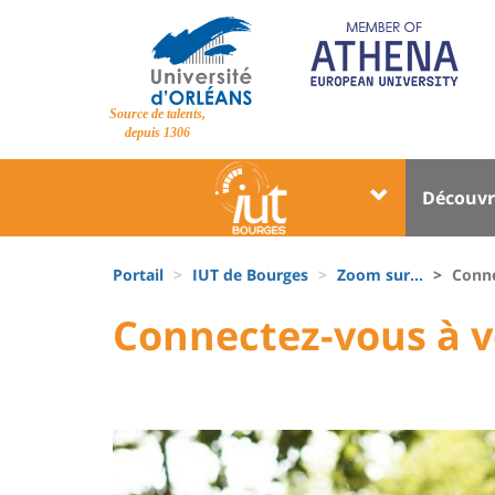
Aller
au
contenu
principal
Site
Source de talents,
branding
depuis 1306
Université
Univer
Découvr
:
:
Block
Menu
Fils
liste
princi
Portail
IUT de Bourges
Zoom sur...
Conne
d'Ariane
des
University
University
Connectez-vous à 
Titre
composantes
:
:
de
Sidebar
Main
page
content
Contenu
de