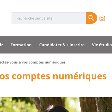
Université
Rés
Search
In
Soumettre
:
soci
d
Recherche
sité
l'
ir
Formation
Candidater & s'inscrire
Vie étudi
d
B
pal
ctez-vous à vos comptes numériques
vos comptes numériques