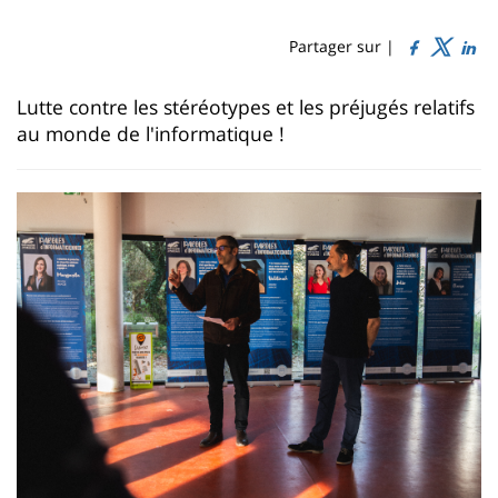
Sidebar
Main
de
content
page
Partager sur |
Contenu
Lutte contre les stéréotypes et les préjugés relatifs
de
au monde de l'informatique !
la
page
principale