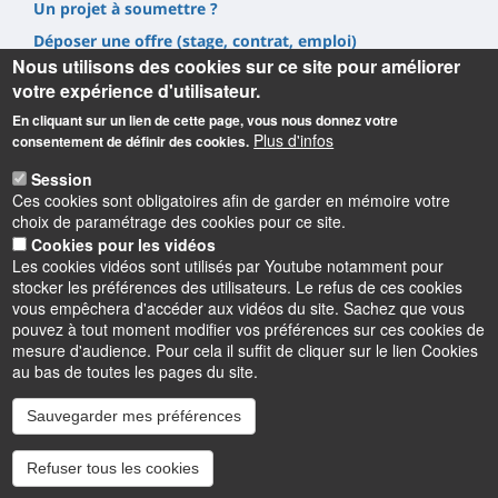
Un projet à soumettre ?
Déposer une offre (stage, contrat, emploi)
Nous utilisons des cookies sur ce site pour améliorer
Prestations
votre expérience d'utilisateur.
En cliquant sur un lien de cette page, vous nous donnez votre
Plus d'infos
consentement de définir des cookies.
Session
Ces cookies sont obligatoires afin de garder en mémoire votre
Informations
choix de paramétrage des cookies pour ce site.
Cookies pour les vidéos
UFR Sciences et Techniques
Les cookies vidéos sont utilisés par Youtube notamment pour
1, rue de Chartres, 45100 Orléans
stocker les préférences des utilisateurs. Le refus de ces cookies
02 38 41 71 78
vous empêchera d'accéder aux vidéos du site. Sachez que vous
pouvez à tout moment modifier vos préférences sur ces cookies de
mesure d'audience. Pour cela il suffit de cliquer sur le lien Cookies
au bas de toutes les pages du site.
Sauvegarder mes préférences
Instagram
LinkedIn
Youtube
TikTok
Facebook
Bluesk
Refuser tous les cookies
Accessibilité : partiellement conforme