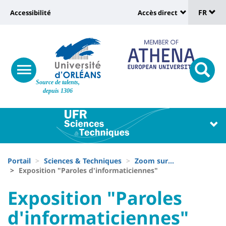
Sélec
Aller
Université
FR
Accessibilité
Accès direct
au
Universit
de
contenu
:
:
principal
lang
lien
Shortcut
vers
links
Site
responsive
page
responsi
Source de talents,
menu
branding
search
depuis 1306
accessibilité
button
button
Université
Université
:
:
Recherche
Block
Fils
liste
Portail
Sciences & Techniques
Zoom sur...
d'Ariane
Exposition "Paroles d'informaticiennes"
des
University
University
Exposition "Paroles
composantes
:
:
d'informaticiennes"
Titre