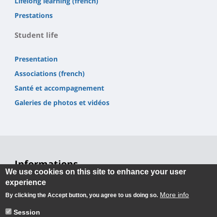
Lifelong learning (french)
Prestations
Student life
Presentation
Associations (french)
Santé et accompagnement
Galeries de photos et vidéos
Informations
We use cookies on this site to enhance your user
experience
Université d'Orléans
Faculté Droit, Économie, Gestion
More info
By clicking the Accept button, you agree to us doing so.
Rue de Blois BP 26739
45067 Orléans cedex 2
Session