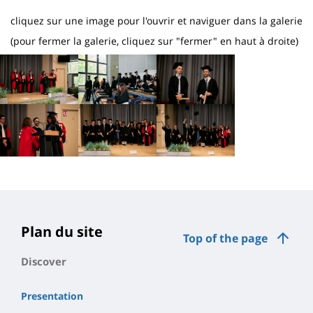
page
content
Contenu
cliquez sur une image pour l'ouvrir et naviguer dans la galerie
de
(pour fermer la galerie, cliquez sur "fermer" en haut à droite)
la
page
principale
Plan du site
Top of the page
Discover
Presentation