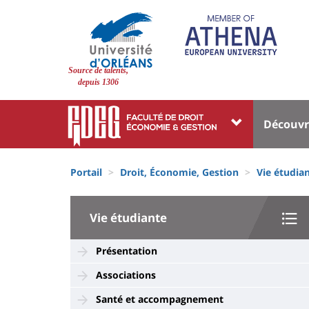
Aller
au
contenu
principal
Site
Source de talents,
branding
depuis 1306
Université
Univer
Découvr
:
:
Block
Fils
Menu
Portail
Droit, Économie, Gestion
Vie étudia
liste
d'Ariane
princi
des
University
Vie étudiante
composantes
:
Sidebar
Présentation
Associations
Santé et accompagnement