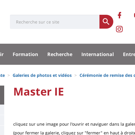
Rése
Ret
Université
Search
socia
Soumettre
no
Pa
:
Recherche
sur
Ins
sité
ir
Formation
Recherche
International
Entr
Fa
de
la
nte
Galeries de photos et vidéos
Cérémonie de remise des d
pal
Fac
University
Master IE
Titre
:
de
Main
page
content
Contenu
cliquez sur une image pour l'ouvrir et naviguer dans la gale
de
(pour fermer la galerie, cliquez sur "fermer" en haut à droit