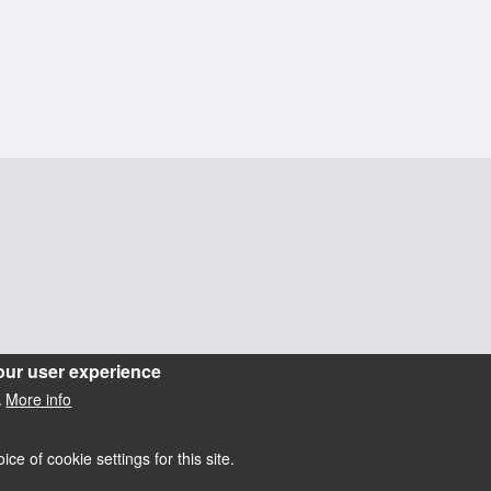
our user experience
More info
.
e of cookie settings for this site.