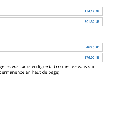
154.18 KB
601.32 KB
463.5 KB
576.92 KB
rie, vos cours en ligne (...) connectez-vous sur
n permanence en haut de page)