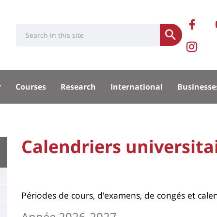
Rése
Ret
Université
Search
socia
Submit
no
Pa
:
Recherche
sur
Ins
sité
Fa
de
r
Courses
Research
International
Businesse
la
pal
Fac
University
Calendriers universita
Titre
:
de
Main
page
content
Contenu
Périodes de cours, d'examens, de congés et calen
de
Année 2026-2027