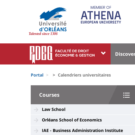
Skip
to
main
content
Site
branding
Talented since 1306
Université
Univer
Discove
:
:
Block
Menu
Fils
liste
princi
Portal
Calendriers universitaires
d'Ariane
des
University
composantes
Courses
:
Sidebar
Law School
Orléans School of Economics
IAE - Business Administration Institute