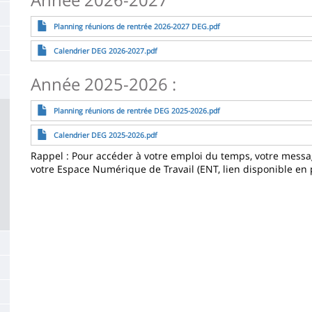
la
File
Planning réunions de rentrée 2026-2027 DEG.pdf
page
File
Calendrier DEG 2026-2027.pdf
principale
Année 2025-2026 :
File
Planning réunions de rentrée DEG 2025-2026.pdf
File
Calendrier DEG 2025-2026.pdf
Rappel : Pour accéder à votre emploi du temps, votre message
votre Espace Numérique de Travail (ENT, lien disponible e