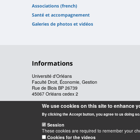
Associations (french)
Santé et accompagnement
Galeries de photos et vidéos
Informations
Université d'Orléans
Faculté Droit, Économie, Gestion
Rue de Blois BP 26739
45067 Orléans cedex 2
Accueil : 02 38 41 70 31
We use cookies on this site to enhance y
Courriel :
accueil.deg@univ-orleans.fr
By clicking the Accept button, you agree to us doing so
Session
These cookies are required to remember your choic
Cookies for the videos