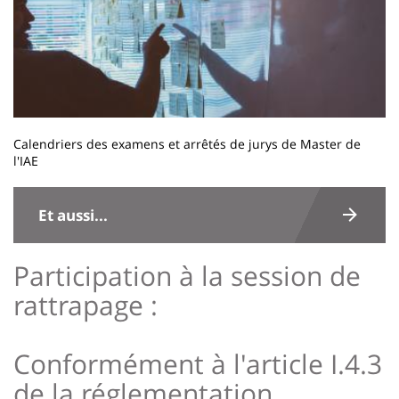
Calendriers des examens et arrêtés de jurys de Master de
l'IAE
Contenu
de
Et aussi...
la
page
Participation à la session de
principale
rattrapage :
Conformément à l'article I.4.3
de la réglementation