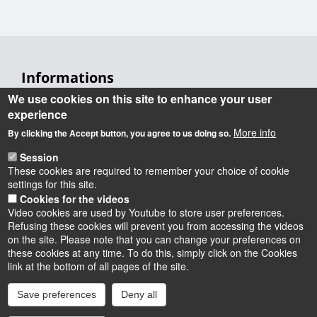
Informations
We use cookies on this site to enhance your user
Université d'Orléans
experience
Faculté Droit, Économie, Gestion
More info
Rue de Blois BP 26739
By clicking the Accept button, you agree to us doing so.
45067 Orléans cedex 2
Session
Accueil : 02 38 41 70 31
These cookies are required to remember your choice of cookie
Courriel :
accueil.deg@univ-orleans.fr
settings for this site.
Cookies for the videos
Video cookies are used by Youtube to store user preferences.
Refusing these cookies will prevent you from accessing the videos
on the site. Please note that you can change your preferences on
these cookies at any time. To do this, simply click on the Cookies
Instagram
LinkedIn
Youtube
TikTok
Facebook
Bluesk
link at the bottom of all pages of the site.
Save preferences
Deny all
Accessibilité : partiellement conforme