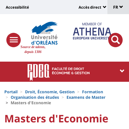
Sélec
Aller
Université
FR
Accessibilité
Accès direct
au
Universit
de
contenu
:
:
principal
lang
lien
Shortcut
vers
links
Site
responsive
page
responsi
Source de talents,
menu
branding
search
depuis 1306
accessibilité
button
button
Université
Université
:
:
Recherche
Block
Fils
liste
Portail
Droit, Économie, Gestion
Formation
d'Ariane
Organisation des études
Examens de Master
des
Masters d'Economie
composantes
University
University
Masters d'Economie
Titre
:
: