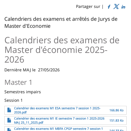
de
Sidebar
Main
Partager sur |
page
content
Contenu
Calendriers des examens et arrêtés de Jurys de
Master d'Economie
de
la
Calendriers des examens de
page
Master d'économie 2025-
principale
2026
Dernière MAJ le 27/05/2026
Master 1
Semestres impairs
Session 1
Fichier
Calendrier des examens M1 ESA semestre 7 session 1 2025-
166.86 Ko
2026.pdf
Fichier
Calendrier des examens M1 IE semestre 7 session 1 2025-2026
151.83 Ko
MAJ 25_11_2025.pdf
Fichier
Calendrier des examens M1 MBFA CPGP semestre 7 session 1
144.33 Ko