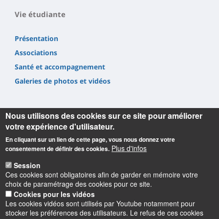
Vie étudiante
Présentation
Associations
Santé et accompagnement
Galeries de photos et vidéos
Nous utilisons des cookies sur ce site pour améliorer
votre expérience d'utilisateur.
En cliquant sur un lien de cette page, vous nous donnez votre
Informations
Plus d'infos
consentement de définir des cookies.
Université d'Orléans
Session
Faculté Droit, Économie, Gestion
Ces cookies sont obligatoires afin de garder en mémoire votre
Rue de Blois BP 26739
choix de paramétrage des cookies pour ce site.
45067 Orléans cedex 2
Cookies pour les vidéos
Les cookies vidéos sont utilisés par Youtube notamment pour
Accueil : 02 38 41 70 31
stocker les préférences des utilisateurs. Le refus de ces cookies
Courriel :
accueil.deg@univ-orleans.fr