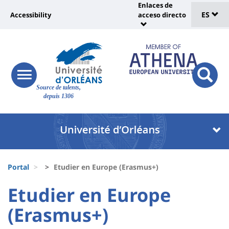
Sélec
Pasar
Enlaces de
Université
al
ES
Accessibility
acceso directo
Universit
de
contenido
:
:
principal
lang
lien
Shortcut
vers
links
Site
page
responsive
responsi
Source de talents,
menu
branding
search
accessibilité
depuis 1306
button
button
Université
Université
:
:
Recherche
Block
Fils
liste
Portal
Etudier en Europe (Erasmus+)
d'Ariane
des
University
University
Etudier en Europe
composantes
:
:
(Erasmus+)
Titre
Sidebar
Main