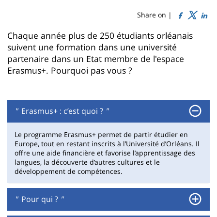
de
content
page
Share on |
Contenu
Chaque année plus de 250 étudiants orléanais
suivent une formation dans une université
de
partenaire dans un Etat membre de l'espace
la
Erasmus+. Pourquoi pas vous ?
page
principale
"
Erasmus+ : c’est quoi ?
"
Le programme Erasmus+ permet de partir étudier en
Europe, tout en restant inscrits à l’Université d’Orléans. Il
offre une aide financière et favorise l’apprentissage des
langues, la découverte d’autres cultures et le
développement de compétences.
"
Pour qui ?
"