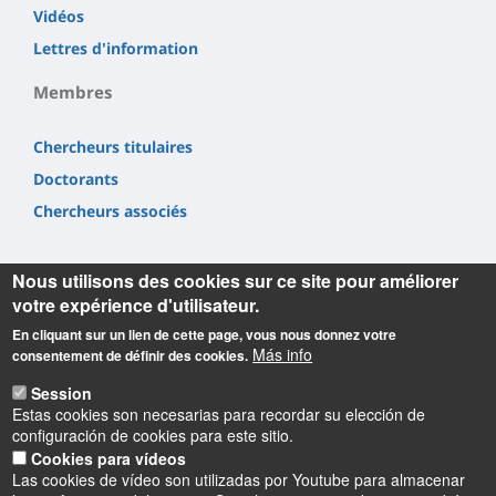
Vidéos
Lettres d'information
Membres
Chercheurs titulaires
Doctorants
Chercheurs associés
Nous utilisons des cookies sur ce site pour améliorer
votre expérience d'utilisateur.
En cliquant sur un lien de cette page, vous nous donnez votre
Informations
Más info
consentement de définir des cookies.
Laboratoire Rémélice
Session
Estas cookies son necesarias para recordar su elección de
Réception et Médiation de Littératures et de Cultures
configuración de cookies para este sitio.
Etrangères et comparées
Cookies para vídeos
UFR Collegium Lettres, Langues et Sciences Humaines
Las cookies de vídeo son utilizadas por Youtube para almacenar
10 rue de Tours