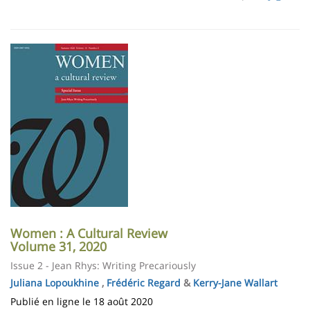
page
content
Contenu
de
Imagen
la
page
principale
Women : A Cultural Review
Volume 31, 2020
Issue 2 - Jean Rhys: Writing Precariously
Juliana Lopoukhine
,
Frédéric Regard
&
Kerry-Jane Wallart
Publié en ligne le 18 août 2020