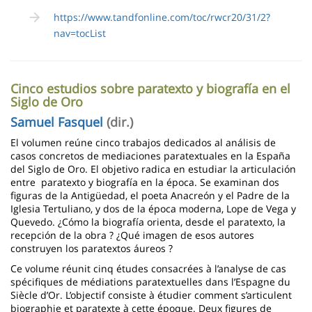
https://www.tandfonline.com/toc/rwcr20/31/2?
nav=tocList
Cinco estudios sobre paratexto y biografía en el
Siglo de Oro
Samuel Fasquel
(dir.)
El volumen reúne cinco trabajos dedicados al análisis de
casos concretos de mediaciones paratextuales en la España
del Siglo de Oro. El objetivo radica en estudiar la articulación
entre paratexto y biografía en la época. Se examinan dos
figuras de la Antigüedad, el poeta Anacreón y el Padre de la
Iglesia Tertuliano, y dos de la época moderna, Lope de Vega y
Quevedo. ¿Cómo la biografía orienta, desde el paratexto, la
recepción de la obra ? ¿Qué imagen de esos autores
construyen los paratextos áureos ?
Ce volume réunit cinq études consacrées à l’analyse de cas
spécifiques de médiations paratextuelles dans l’Espagne du
Siècle d’Or. L’objectif consiste à étudier comment s’articulent
biographie et paratexte à cette époque. Deux figures de