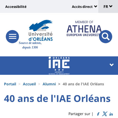
Sélec
Aller
Université
FR
Accessibilité
Accès direct
au
Universit
de
contenu
:
:
principal
lang
lien
Shortcut
vers
links
Site
responsive
page
responsi
Source de talents,
menu
branding
search
depuis 1306
accessibilité
button
button
Université
Université
:
:
Recherche
Block
Fils
liste
Portail
Accueil
Alumni
40 ans de l'IAE Orléans
d'Ariane
des
University
University
40 ans de l'IAE Orléans
Titre
composantes
:
:
de
Sidebar
Main
Partager sur |