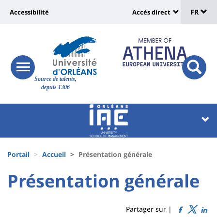
Sélec
Aller
Université
FR
Accessibilité
Accès direct
au
Universit
de
contenu
:
:
principal
lang
lien
Shortcut
vers
links
Site
responsive
page
responsi
Source de talents,
menu
branding
search
depuis 1306
accessibilité
button
button
Université
Université
:
:
Recherche
Block
Fils
liste
Portail
Accueil
Présentation générale
d'Ariane
des
University
University
Présentation générale
Titre
composantes
:
:
de
Sidebar
Main
Partager sur |