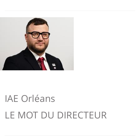
page
content
Contenu
de
Image
la
page
principale
IAE Orléans
LE MOT DU DIRECTEUR