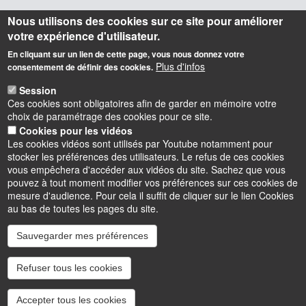
Nous utilisons des cookies sur ce site pour améliorer
IAE Orléans - École Universitaire de Management
Faculté de Droit, d’Économie et de Gestion
votre expérience d'utilisateur.
Rue de Blois BP 26739 45067 Orléans Cedex 2
En cliquant sur un lien de cette page, vous nous donnez votre
iae@univ-orleans.fr
Plus d'infos
consentement de définir des cookies.
02 38 41 70 28
Session
Ces cookies sont obligatoires afin de garder en mémoire votre
Lundi : 8h - 12h30 & 13h30 -17h30
choix de paramétrage des cookies pour ce site.
Mardi : 8h-12h30 & 13h30 - 17h30
Cookies pour les vidéos
Mercredi : 8h – 13h
Les cookies vidéos sont utilisés par Youtube notamment pour
Jeudi : 8h-12h30 & 13h30 -17h30
stocker les préférences des utilisateurs. Le refus de ces cookies
Vendredi : 8h-12h30 & 13h30 – 16h
vous empêchera d'accéder aux vidéos du site. Sachez que vous
pouvez à tout moment modifier vos préférences sur ces cookies de
mesure d'audience. Pour cela il suffit de cliquer sur le lien Cookies
au bas de toutes les pages du site.
Sauvegarder mes préférences
Instagram
LinkedIn
Youtube
TikTok
Facebook
Bluesk
Refuser tous les cookies
Accessibilité : partiellement conforme
Cookies
Intranet
Mentions légales
Accepter tous les cookies