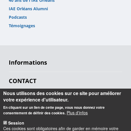
40 ans de l'IAE Orléans
IAE Orléans Alumni
Podcasts
Témoignages
Informations
CONTACT
Nous utilisons des cookies sur ce site pour améliorer
IAE Orléans - École Universitaire de Management
Faculté de Droit, d’Économie et de Gestion
votre expérience d'utilisateur.
Rue de Blois BP 26739 45067 Orléans Cedex 2
En cliquant sur un lien de cette page, vous nous donnez votre
iae@univ-orleans.fr
Plus d'infos
consentement de définir des cookies.
02 38 41 70 28
Session
Ces cookies sont obligatoires afin de garder en mémoire votre