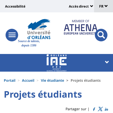
Sélec
Aller
Université
FR
Accessibilité
Accès direct
au
Universit
de
contenu
:
:
principal
lang
lien
Shortcut
vers
links
Site
responsive
page
responsi
Source de talents,
menu
branding
search
depuis 1306
accessibilité
button
button
Université
Université
:
:
Recherche
Block
Fils
liste
Portail
Accueil
Vie étudiante
Projets étudiants
d'Ariane
des
University
University
Projets étudiants
Titre
composantes
:
:
de
Sidebar
Main
Partager sur |