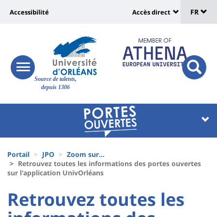
Sélec
Aller
Université
FR
Accessibilité
Accès direct
au
Universit
de
contenu
:
:
principal
lang
lien
Shortcut
vers
links
Site
responsive
page
responsi
Source de talents,
menu
branding
search
depuis 1306
accessibilité
button
button
Université
Université
:
:
Recherche
Block
Fils
liste
Portail
JPO
Zoom sur...
d'Ariane
Retrouvez toutes les informations des portes ouvertes
des
sur l'application UnivOrléans
composantes
University
University
Retrouvez toutes les
:
: