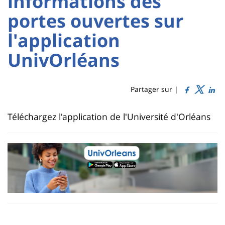
informations des
Sidebar
Main
portes ouvertes sur
content
Titre
l'application
de
UnivOrléans
page
Partager sur |
Contenu
Téléchargez l'application de l'Université d'Orléans
de
la
page
principale