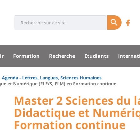
Université
Rés
Search
Re
Soumettre
:
soci
n
Recherche
sité
su
ir
Formation
Recherche
Etudiants
Internat
F
pal
Agenda - Lettres, Langues, Sciences Humaines
ique et Numérique (FLE/S, FLM) en Formation continue
University
Master 2 Sciences du 
:
Didactique et Numériq
Titre
Main
Formation continue
de
content
page