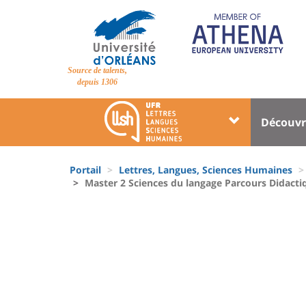
Aller
au
contenu
principal
Site
Source de talents,
branding
depuis 1306
Université
Univer
Découvr
:
:
Block
Menu
Fils
liste
princi
Portail
Lettres, Langues, Sciences Humaines
d'Ariane
Master 2 Sciences du langage Parcours Didact
des
University
composantes
:
Sidebar