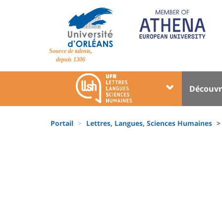
Aller
au
contenu
principal
Site
Source de talents,
branding
depuis 1306
Université
Univer
Découvr
:
:
Block
Menu
Fils
liste
princi
Portail
Lettres, Langues, Sciences Humaines
d'Ariane
des
University
composantes
:
Sidebar