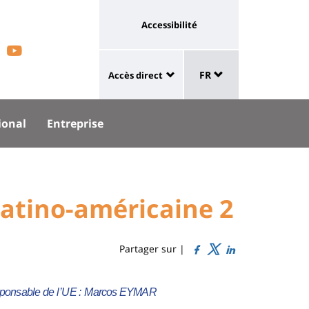
Université
Accessibilité
eaux
trouvez-
Retrouvez-
:
Sélecteur
aux
lien
ous
nous
FR
Accès direct
de
University
vers
langue
:
r
sur
page
ional
Entreprise
Shortcut
accessibilité
acebook
Youtube
links
 latino-américaine 2
Partager sur |
ponsable
de
l’UE
:
Marcos EYMAR