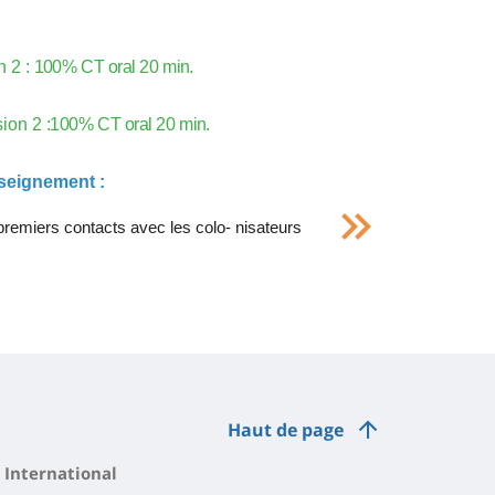
n
2 :
100%
CT
oral
20
min.
sion 2
:100%
CT
oral
20
min.
nseignement :
premiers contacts avec les colo- nisateurs
Haut de page
International