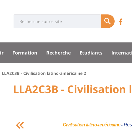
Université
Rés
Search
Re
Soumettre
:
soci
n
Recherche
sité
su
ir
Formation
Recherche
Etudiants
Internat
F
pal
LLA2C3B - Civilisation latino-américaine 2
University
LLA2C3B - Civilisation
Titre
:
de
Main
page
content
Contenu
Civilisation
latino-américaine
-
Res
de