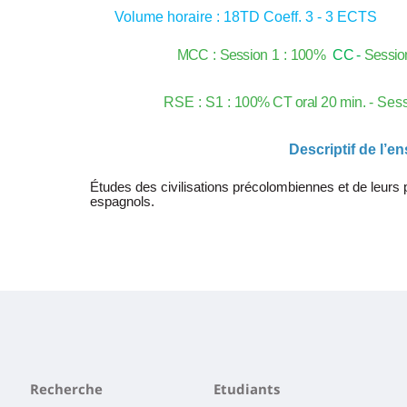
la
Volume horaire : 18TD Coeff. 3 - 3 ECTS
page
MCC
:
Session
1 :
100%
CC -
Sessio
principale
RSE : S1 :
100%
CT
oral
20
min.
- Ses
Descriptif de l’e
Études des civilisations précolombiennes et de leurs 
espagnols.
Recherche
Etudiants