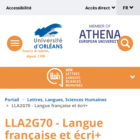
Sélec
Aller
Université
FR
Accessibilité
Accès direct
au
Universit
de
contenu
:
:
principal
lang
lien
Shortcut
vers
links
Site
responsive
page
responsi
Source de talents,
menu
branding
search
depuis 1306
accessibilité
button
button
Université
Université
:
:
Recherche
Block
Fils
liste
Portail
Lettres, Langues, Sciences Humaines
d'Ariane
LLA2G70 - Langue française et écri+
des
University
University
LLA2G70 - Langue
composantes
:
:
française et écri+
Titre