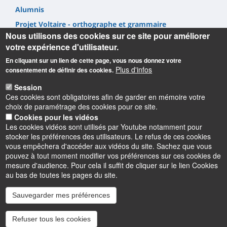
Alumnis
Projet Voltaire - orthographe et grammaire
Nous utilisons des cookies sur ce site pour améliorer
votre expérience d'utilisateur.
En cliquant sur un lien de cette page, vous nous donnez votre
Plus d'infos
consentement de définir des cookies.
Informations
Session
Ces cookies sont obligatoires afin de garder en mémoire votre
choix de paramétrage des cookies pour ce site.
UFR Lettres, Langues & Sciences Humaines
Cookies pour les vidéos
10 rue de Tours - BP 46527
Les cookies vidéos sont utilisés par Youtube notamment pour
45065 ORLEANS cedex 2 – France
stocker les préférences des utilisateurs. Le refus de ces cookies
vous empêchera d'accéder aux vidéos du site. Sachez que vous
pouvez à tout moment modifier vos préférences sur ces cookies de
mesure d'audience. Pour cela il suffit de cliquer sur le lien Cookies
au bas de toutes les pages du site.
Sauvegarder mes préférences
Instagram
LinkedIn
Youtube
TikTok
Facebook
Bluesk
Refuser tous les cookies
Accessibilité : partiellement conforme