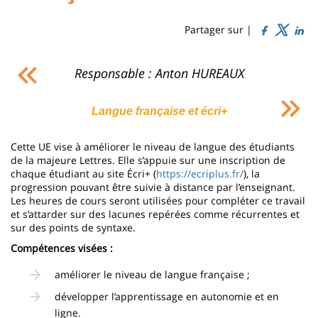
Sidebar
Main
de
content
page
Partager sur |
Contenu
Responsable : Anton HUREAUX
de
la
Langue française et écri+
page
Cette UE vise à améliorer le niveau de langue des étudiants
principale
de la majeure Lettres. Elle s’appuie sur une inscription de
chaque étudiant au site Écri+ (
https://ecriplus.fr/
), la
progression pouvant être suivie à distance par l’enseignant.
Les heures de cours seront utilisées pour compléter ce travail
et s’attarder sur des lacunes repérées comme récurrentes et
sur des points de syntaxe.
Compétences visées :
améliorer le niveau de langue française ;
développer l’apprentissage en autonomie et en
ligne.