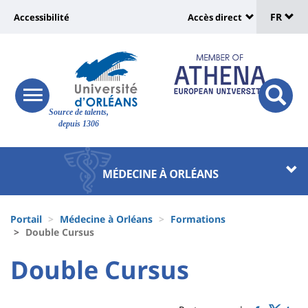
Sélec
Aller
Université
FR
Accessibilité
Accès direct
au
Universit
de
contenu
:
:
principal
lang
lien
Shortcut
vers
links
Site
responsive
page
responsi
Source de talents,
menu
branding
search
depuis 1306
accessibilité
button
button
Université
Université
:
:
Recherche
Block
Fils
liste
Portail
Médecine à Orléans
Formations
d'Ariane
Double Cursus
des
University
University
Double Cursus
composantes
Titre
:
:
de