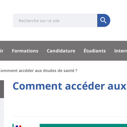
Université
Search
Rés
Soumettre
:
soci
Recherche
sité
ir
Formations
Candidature
Étudiants
Inter
pal
Comment accéder aux études de santé ?
University
Comment accéder aux 
Titre
:
de
Main
page
content
Contenu
de
Image