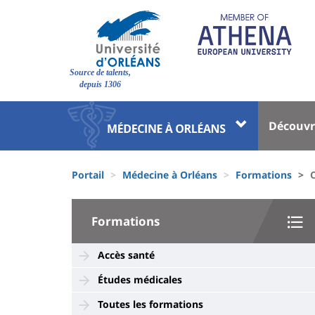
Aller
au
contenu
principal
Site
Source de talents,
branding
depuis 1306
Université
Univer
Découvr
:
:
Block
Menu
Fils
liste
princi
Portail
Médecine à Orléans
Formations
d'Ariane
des
University
composantes
Formations
:
Sidebar
Accès santé
Études médicales
Toutes les formations