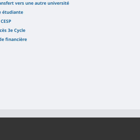
ansfert vers une autre université
e étudiante
 CESP
cès 3e Cycle
de financière