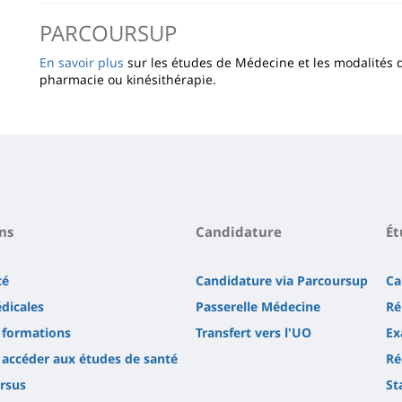
PARCOURSUP
En savoir plus
sur les études de Médecine et les modalités 
pharmacie ou kinésithérapie.
ns
Candidature
Ét
té
Candidature via Parcoursup
Ca
dicales
Passerelle Médecine
Ré
s formations
Transfert vers l'UO
Ex
ccéder aux études de santé
Ré
rsus
St