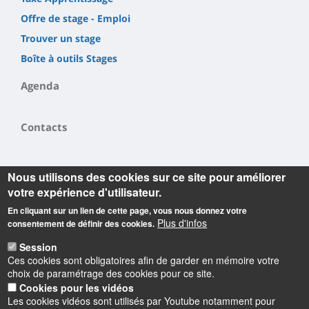
Offre de stage - Emploi
Trouver un stage
Boîte à outils Stages
Agenda
Contacts
Nous utilisons des cookies sur ce site pour améliorer
votre expérience d'utilisateur.
En cliquant sur un lien de cette page, vous nous donnez votre
Plus d'infos
consentement de définir des cookies.
Informations
Session
Observatoire des Sciences de l'Univers en région Centre
Ces cookies sont obligatoires afin de garder en mémoire votre
Campus Géosciences
choix de paramétrage des cookies pour ce site.
1A rue de la Férollerie
Cookies pour les vidéos
45071 Orléans cedex 2
Les cookies vidéos sont utilisés par Youtube notamment pour