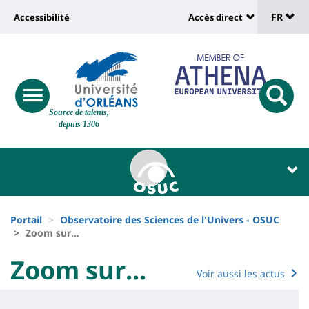
Sélec
Aller
Université
FR
Accessibilité
Accès direct
au
Universit
de
contenu
:
:
principal
lang
lien
Shortcut
vers
links
Site
responsive
page
responsi
Source de talents,
menu
branding
search
depuis 1306
accessibilité
button
button
Université
Université
:
:
Recherche
Block
Fils
liste
Portail
Observatoire des Sciences de l'Univers - OSUC
d'Ariane
Zoom sur...
des
University
Zoom sur...
composantes
Voir aussi les actus
Titre
:
Contenu
de