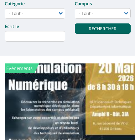
Main
de
Catégorie
Campus
page
content
la
page
Écrit le
RECHERCHER
principale
Evénements