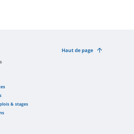
Haut de page
s
ces
s
plois & stages
ns