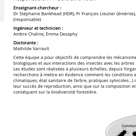
de
Enseignant-chercheur :
Dr Stéphanie Bankhead (HDR), Pr François Lieutier (émérite),
la
(responsable)
page
Ingénieur et technicien :
Ambre Chaline, Emma Desaphy
principale
Doctorante :
Mathilde Varrault
Cette équipe a pour objectifs de comprendre les mécanismes
biologiques et aux interactions des insectes avec les arbres
Les études sont réalisées à plusieurs échelles, depuis l’or
recherchons à mettre en évidence comment les conditions e
climatiques, état sanitaire de l’arbre, pratiques sylvicoles…)
leur succès de reproduction, ainsi que sur la composition e
conséquent sur la biodiversité forestière.
Image