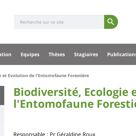
Université
Search
Rés
Soumettre
:
soci
Recherche
sité
ation
Equipes
Thèses
Stagiaires
Publication
pal
ie et Evolution de l'Entomofaune Forestière
University
Biodiversité, Ecologie 
:
l'Entomofaune Foresti
Titre
Main
de
content
page
Contenu
Responsable : Pr Géraldine Roux