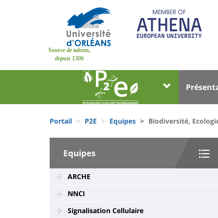
Aller
au
contenu
principal
Site
Source de talents,
branding
depuis 1306
Université
Univer
Présent
:
:
Block
Menu
Fils
liste
princi
Portail
P2E
Equipes
Biodiversité, Ecolog
d'Ariane
des
University
composantes
Equipes
:
Sidebar
ARCHE
NNCI
Signalisation Cellulaire