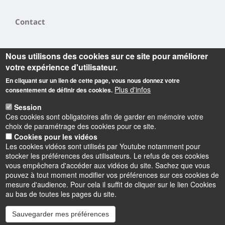
Contact
Nous utilisons des cookies sur ce site pour améliorer
votre expérience d'utilisateur.
En cliquant sur un lien de cette page, vous nous donnez votre
Plus d'infos
consentement de définir des cookies.
Informations
Session
Actuellement dirigé par Gabriele VICKERMANN-
Ces cookies sont obligatoires afin de garder en mémoire votre
choix de paramétrage des cookies pour ce site.
RIBÉMONT, le laboratoire POLEN (
POuvoirs, LEttres,
Cookies pour les vidéos
) a une vocation fortement pluridisciplinaire
Normes
,
Les cookies vidéos sont utilisés par Youtube notamment pour
puisqu'il regroupe littéraires, historiens, historiens du
stocker les préférences des utilisateurs. Le refus de ces cookies
droit, civilisationnistes, linguistes et anthropologues.
vous empêchera d'accéder aux vidéos du site. Sachez que vous
pouvez à tout moment modifier vos préférences sur ces cookies de
mesure d'audience. Pour cela il suffit de cliquer sur le lien Cookies
au bas de toutes les pages du site.
Sauvegarder mes préférences
Instagram
LinkedIn
Youtube
TikTok
Facebook
Bluesk