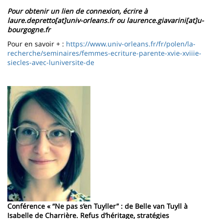
Pour obtenir un lien de connexion, écrire à
laure.depretto[at]univ-orleans.fr ou laurence.giavarini[at]u-
bourgogne.fr
Pour en savoir + :
https://www.univ-orleans.fr/fr/polen/la-
recherche/seminaires/femmes-ecriture-parente-xvie-xviiie-
siecles-avec-luniversite-de
Image
Conférence « “Ne pas s’en Tuyller” : de Belle van Tuyll à
Isabelle de Charrière. Refus d’héritage, stratégies