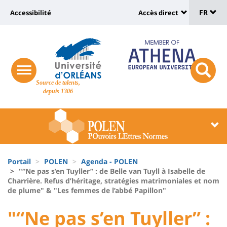
Sélec
Aller
Université
FR
Accessibilité
Accès direct
au
Universit
de
contenu
:
:
principal
lang
lien
Shortcut
vers
links
Site
responsive
page
responsi
Source de talents,
menu
branding
search
depuis 1306
accessibilité
button
button
Université
Université
:
:
Recherche
Block
Fils
liste
Portail
POLEN
Agenda - POLEN
d'Ariane
"“Ne pas s’en Tuyller” : de Belle van Tuyll à Isabelle de
des
Charrière. Refus d’héritage, stratégies matrimoniales et nom
de plume" & "Les femmes de l’abbé Papillon"
composantes
University
University
"“Ne pas s’en Tuyller” :