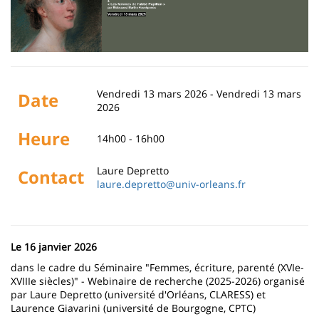
la
page
principale
Vendredi 13 mars 2026
-
Vendredi 13 mars
Date
2026
Heure
14h00 - 16h00
Laure Depretto
Contact
laure.depretto@univ-orleans.fr
Le 16 janvier 2026
dans le cadre du Séminaire "Femmes, écriture, parenté (XVIe-
XVIIIe siècles)" - Webinaire de recherche (2025-2026) organisé
par Laure Depretto (université d'Orléans, CLARESS) et
Laurence Giavarini (université de Bourgogne, CPTC)