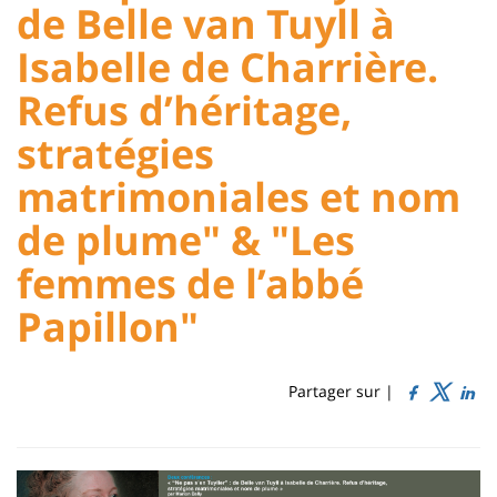
:
:
de Belle van Tuyll à
Sidebar
Main
Isabelle de Charrière.
content
Refus d’héritage,
stratégies
Titre
matrimoniales et nom
de
de plume" & "Les
page
femmes de l’abbé
Papillon"
Partager sur |
Contenu
de