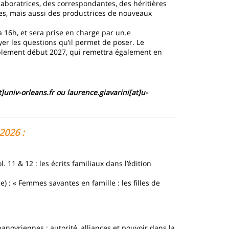
ollaboratrices, des correspondantes, des héritières
es, mais aussi des productrices de nouveaux
16h, et sera prise en charge par un.e
er les questions qu’il permet de poser. Le
ablement début 2027, qui remettra également en
]univ-orleans.fr ou laurence.giavarini[at]u-
2026 :
. 11 & 12 : les écrits familiaux dans l’édition
 : « Femmes savantes en famille : les filles de
anovriennes : autorité, alliances et pouvoir dans la