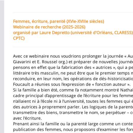
Contenu
de
Femmes, écriture, parenté (XVIe-XVIIIe siècles)
Webinaire de recherche (2025-2026)
la
organisé par Laure Depretto (université d'Orléans, CLARESS)
page
CPTC)
principale
Avec ce webinaire nous voudrions prolonger la journée « Autr
Giavarini et E. Roussel org.) et préparer de nouvelles journ
pensons en effet que la fabrication des « autrices », qui a 
littéraire très masculin, ne peut être que le premier temps 
reconduire, en leur nom, les opérations de dés-historicisatio
Foucault a réunies sous l’expression de « fonction auteur ».
Si la famille a bien été, comme l’a notamment montré Nathal
cadre principal d’apprentissage de l’écriture pour les femm
n’allaient ni à l’école ni à l’université, toutes les femmes qui
des autrices à proprement parler. Les logiques de la parenté
transmettre des biens, transmettre le nom, se perpétuer – co
avec l'écriture.
Prenant ainsi la famille ou la parenté large comme un contex
publication des femmes, nous proposons d'examiner les forme