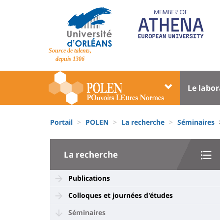
Aller
au
contenu
principal
Site
Source de talents,
branding
depuis 1306
Université
Univer
Le labor
:
:
Block
Menu
Fils
liste
princi
Portail
POLEN
La recherche
Séminaires
d'Ariane
des
University
composantes
La recherche
:
Sidebar
Publications
Colloques et journées d'études
Séminaires