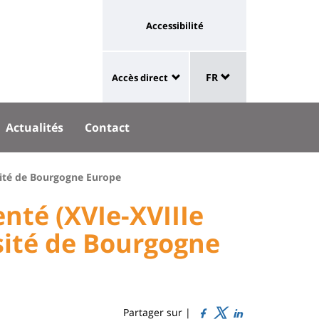
Université
Accessibilité
:
eaux
Sélecteur
lien
aux
FR
Accès direct
de
University
vers
langue
:
page
Actualités
Contact
Shortcut
accessibilité
links
rsité de Bourgogne Europe
nté (XVIe-XVIIIe
rsité de Bourgogne
Partager sur |