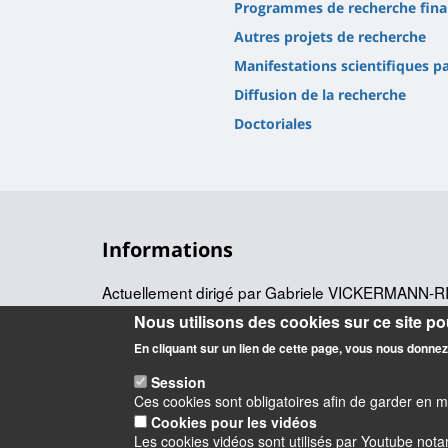
Programmes de recherche fina
Autres projets de recherche
Manifestations scientifiques p
Diffusion de la recherche
Doctoriales
Informations
Actuellement dirigé par Gabriele VICKERMANN-RI
POLEN (
) a une vocatio
POuvoirs, LEttres, Normes
Nous utilisons des cookies sur ce site pou
puisqu'il regroupe littéraires, historiens, historiens d
En cliquant sur un lien de cette page, vous nous donne
linguistes et anthropologues.
Session
Ces cookies sont obligatoires afin de garder en 
Cookies pour les vidéos
Les cookies vidéos sont utilisés par Youtube not