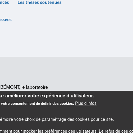
ncés
Les thèses soutenues
assées
BÉMONT, le laboratoire
n fortement pluridisciplinaire
,
r améliorer votre expérience d'utilisateur.
u droit, civilisationnistes,
Plus d'infos
z votre consentement de définir des cookies.
mémoire votre choix de paramétrage des cookies pour ce site.
amment pour stocker les préférences des utilisateurs. Le refus de ces