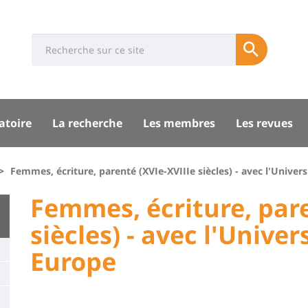
Université
Search
Rés
Soumettre
:
soci
Recherche
sité
atoire
La recherche
Les membres
Les revues
pal
Femmes, écriture, parenté (XVIe-XVIIIe siècles) - avec l'Unive
University
Femmes, écriture, pare
:
siècles) - avec l'Unive
Titre
Main
Europe
de
content
page