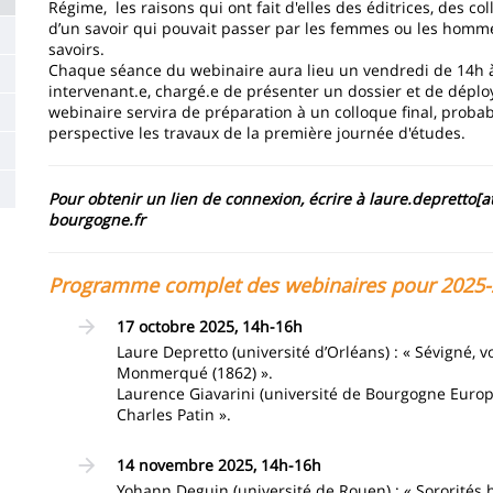
Régime, les raisons qui ont fait d'elles des éditrices, des c
d’un savoir qui pouvait passer par les femmes ou les homm
savoirs.
Chaque séance du webinaire aura lieu un vendredi de 14h à 
intervenant.e, chargé.e de présenter un dossier et de déploy
webinaire servira de préparation à un colloque final, prob
perspective les travaux de la première journée d'études.
Pour obtenir un lien de connexion, écrire à laure.depretto[at
bourgogne.fr
Programme complet des webinaires pour 2025-
17 octobre 2025, 14h-16h
Laure Depretto (université d’Orléans) : « Sévigné, vol
Monmerqué (1862) ».
Laurence Giavarini (université de Bourgogne Europe)
Charles Patin ».
14 novembre 2025, 14h-16h
Yohann Deguin (université de Rouen) : « Sororités h