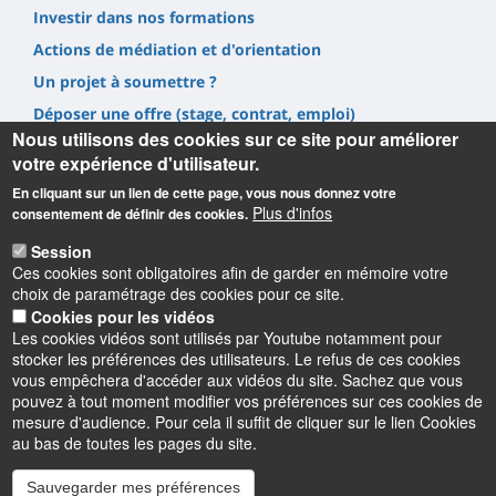
Investir dans nos formations
Actions de médiation et d'orientation
Un projet à soumettre ?
Déposer une offre (stage, contrat, emploi)
Nous utilisons des cookies sur ce site pour améliorer
Prestations
votre expérience d'utilisateur.
En cliquant sur un lien de cette page, vous nous donnez votre
Plus d'infos
consentement de définir des cookies.
Session
Ces cookies sont obligatoires afin de garder en mémoire votre
Informations
choix de paramétrage des cookies pour ce site.
Cookies pour les vidéos
UFR Sciences et Techniques
Les cookies vidéos sont utilisés par Youtube notamment pour
1, rue de Chartres, 45100 Orléans
stocker les préférences des utilisateurs. Le refus de ces cookies
02 38 41 71 78
vous empêchera d'accéder aux vidéos du site. Sachez que vous
pouvez à tout moment modifier vos préférences sur ces cookies de
mesure d'audience. Pour cela il suffit de cliquer sur le lien Cookies
au bas de toutes les pages du site.
Sauvegarder mes préférences