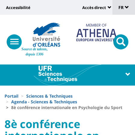
Sélec
Aller
Université
FR
Accessibilité
Accès direct
au
Universit
de
contenu
:
:
principal
lang
lien
Shortcut
vers
links
Site
responsive
page
responsi
Source de talents,
menu
branding
search
depuis 1306
accessibilité
button
button
Université
Université
:
:
Recherche
Block
Fils
liste
Portail
Sciences & Techniques
d'Ariane
Agenda - Sciences & Techniques
des
8è conférence internationale en Psychologie du Sport
composantes
University
University
8è conférence
:
: