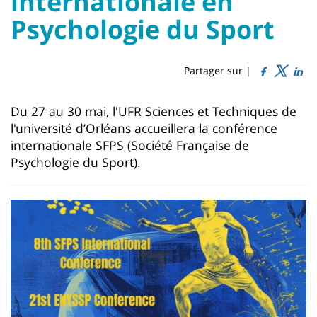
internationale en
Titre
Sidebar
Main
Psychologie du Sport
de
content
page
Partager sur |
Contenu
Du 27 au 30 mai, l'UFR Sciences et Techniques de
de
l'université d’Orléans accueillera la conférence
la
internationale SFPS (Société Française de
Psychologie du Sport).
page
principale