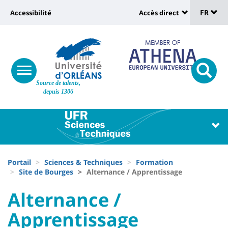
Sélec
Aller
Université
FR
Accessibilité
Accès direct
au
Universit
de
contenu
:
:
principal
lang
lien
Shortcut
vers
links
Site
responsive
page
responsi
Source de talents,
menu
branding
search
depuis 1306
accessibilité
button
button
Université
Université
:
:
Recherche
Block
Fils
liste
Portail
Sciences & Techniques
Formation
d'Ariane
Site de Bourges
Alternance / Apprentissage
des
University
University
Alternance /
composantes
:
:
Apprentissage
Titre