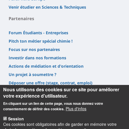
Venir étudier en Sciences & Techniques
Partenaires
Forum Étudiants - Entreprises
Pitch ton métier spécial chimie !
Focus sur nos partenaires
Investir dans nos formations
Actions de médiation et d'orientation
Un projet à soumettre ?
Déposer une offre (stage, contrat, emploi)
Nous utilisons des cookies sur ce site pour améliorer
Prestations
votre expérience d'utilisateur.
En cliquant sur un lien de cette page, vous nous donnez votre
Plus d'infos
consentement de définir des cookies.
Session
Ces cookies sont obligatoires afin de garder en mémoire votre
Informations