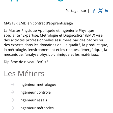
Sidebar
Main
de
content
page
Partager sur |
Contenu
MASTER EMD en contrat d'apprentissage
de
Le Master Physique Appliquée et Ingénierie Physique
spécialité "Expertise, Métrologie et Diagnostics" (EMD) vise
la
des activités professionnelles assumées par des cadres ou
page
des experts dans les domaines de : la qualité, la productique,
la métrologie, l’environnement et les risques, l’énergétique, la
principale
mécanique, l’analyse physico-chimique et les matériaux.
Diplôme de niveau BAC +5
Les Métiers
Ingénieur métrologue
Ingénieur contrôle
Ingénieur essais
Ingénieur méthodes