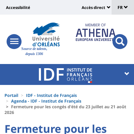
Sélec
Aller
Université
FR
Accessibilité
Accès direct
au
Universit
de
contenu
:
:
principal
lang
lien
Shortcut
vers
links
Site
responsive
page
responsi
Source de talents,
menu
branding
search
depuis 1306
accessibilité
button
button
Université
Université
:
:
Recherche
Block
Fils
liste
Portail
IDF - Institut de Français
d'Ariane
Agenda - IDF - Institut de Français
des
Fermeture pour les congés d'été du 23 juillet au 21 août
2026
composantes
University
University
Fermeture pour les