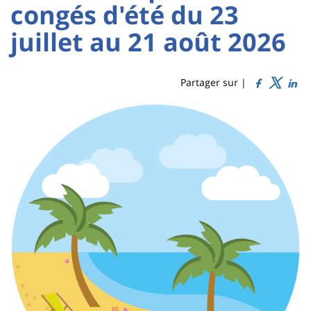
:
:
congés d'été du 23
Titre
Sidebar
Main
juillet au 21 août 2026
de
content
page
Partager sur |
Contenu
de
la
page
principale