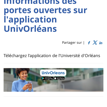
informations des
Sidebar
Main
portes ouvertes sur
content
Titre
l'application
de
UnivOrléans
page
Partager sur |
Contenu
Téléchargez l'application de l'Université d'Orléans
de
la
page
principale