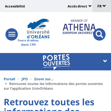
Sélec
Aller
Université
FR
Accessibilité
Accès direct
au
Universit
de
contenu
:
:
principal
lang
lien
Shortcut
vers
links
Site
responsive
page
responsi
Source de talents,
menu
branding
search
depuis 1306
accessibilité
button
button
Université
Université
:
:
Recherche
Block
Fils
liste
Portail
JPO
Zoom sur...
d'Ariane
Retrouvez toutes les informations des portes ouvertes
des
sur l'application UnivOrléans
composantes
University
University
Retrouvez toutes les
:
: