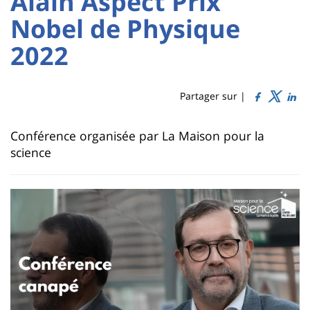
Alain Aspect Prix
Sidebar
Main
Nobel de Physique
Titre
content
de
2022
page
Partager sur |
Contenu
Conférence organisée par La Maison pour la
de
science
la
page
principale