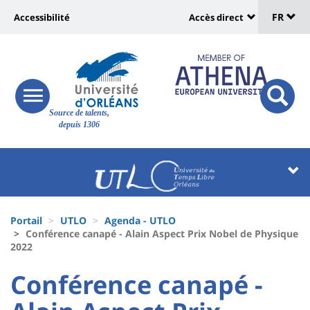
Sélec
Aller
Université
FR
Accessibilité
Accès direct
au
Universit
de
contenu
:
:
principal
lang
lien
Shortcut
vers
links
Site
responsive
page
responsi
Source de talents,
menu
branding
search
depuis 1306
accessibilité
button
button
Université
Université
:
:
Recherche
Block
Fils
liste
Portail
UTLO
Agenda - UTLO
d'Ariane
Conférence canapé - Alain Aspect Prix Nobel de Physique
des
2022
composantes
University
University
Conférence canapé -
:
: