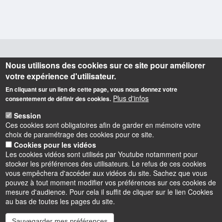
Nous utilisons des cookies sur ce site pour améliorer
Informations
votre expérience d'utilisateur.
Université du Temps Libre (UTL)
En cliquant sur un lien de cette page, vous nous donnez votre
1 rue de Chartres - Bâtiment Michel Royer (1er étage)
Plus d'infos
consentement de définir des cookies.
BP 6759 - 45067 Orléans cedex 2
Session
Téléphone : 02 38 41 71 77
Ces cookies sont obligatoires afin de garder en mémoire votre
Courriel :
secretariat.utlo@univ-orleans.fr
choix de paramétrage des cookies pour ce site.
Cookies pour les vidéos
Les cookies vidéos sont utilisés par Youtube notamment pour
Latitude
: 47.8462248
stocker les préférences des utilisateurs. Le refus de ces cookies
Longitude
: 1.9338402
vous empêchera d'accéder aux vidéos du site. Sachez que vous
pouvez à tout moment modifier vos préférences sur ces cookies de
mesure d'audience. Pour cela il suffit de cliquer sur le lien Cookies
au bas de toutes les pages du site.
Sauvegarder mes préférences