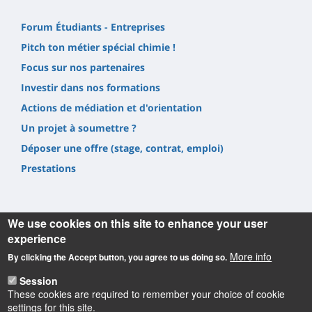
Forum Étudiants - Entreprises
Pitch ton métier spécial chimie !
Focus sur nos partenaires
Investir dans nos formations
Actions de médiation et d'orientation
Un projet à soumettre ?
Déposer une offre (stage, contrat, emploi)
Prestations
We use cookies on this site to enhance your user
experience
Informations
More info
By clicking the Accept button, you agree to us doing so.
Session
UFR Sciences et Techniques
These cookies are required to remember your choice of cookie
1, rue de Chartres, 45100 Orléans
settings for this site.
02 38 41 71 78