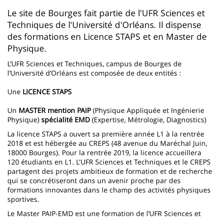
page
content
Contenu
Le site de Bourges fait partie de l'UFR Sciences et
Techniques de l'Université d'Orléans. Il dispense
de
des formations en Licence STAPS et en Master de
la
Physique.
page
L’UFR Sciences et Techniques, campus de Bourges de
l’Université d’Orléans est composée de deux entités :
principale
Une
LICENCE STAPS
Un
MASTER mention PAIP
(Physique Appliquée et Ingénierie
Physique)
spécialité EMD
(Expertise, Métrologie, Diagnostics)
La licence STAPS a ouvert sa première année L1 à la rentrée
2018 et est hébergée au CREPS (48 avenue du Maréchal Juin,
18000 Bourges). Pour la rentrée 2019, la licence accueillera
120 étudiants en L1. L'UFR Sciences et Techniques et le CREPS
partagent des projets ambitieux de formation et de recherche
qui se concrétiseront dans un avenir proche par des
formations innovantes dans le champ des activités physiques
sportives.
Le Master PAIP-EMD est une formation de l’UFR Sciences et