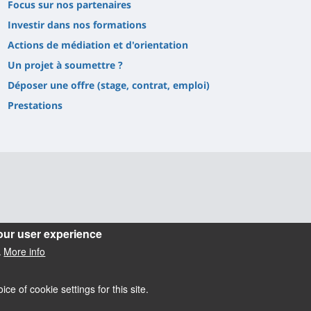
Focus sur nos partenaires
Investir dans nos formations
Actions de médiation et d'orientation
Un projet à soumettre ?
Déposer une offre (stage, contrat, emploi)
Prestations
our user experience
More info
.
e of cookie settings for this site.