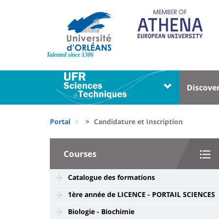
Skip
to
main
content
Site
branding
Talented since 1306
Université
Univer
Discove
:
:
Block
Menu
Fils
liste
princi
Portal
Candidature et Inscription
d'Ariane
des
University
composantes
Courses
:
Sidebar
Catalogue des formations
1ère année de LICENCE - PORTAIL SCIENCES
Biologie - Biochimie