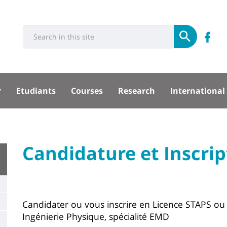
Université
Rés
Search
Re
Submit
:
soci
n
Recherche
sité
su
r
Etudiants
Courses
Research
International
F
pal
University
Candidature et Inscrip
Titre
:
de
Main
page
content
Contenu
Candidater ou vous inscrire en Licence STAPS ou
Ingénierie Physique, spécialité EMD
de