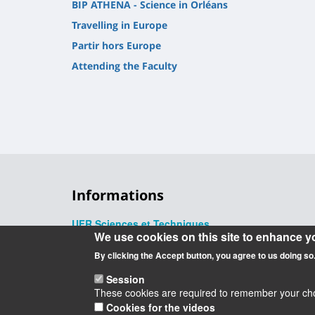
BIP ATHENA - Science in Orléans
Travelling in Europe
Partir hors Europe
Attending the Faculty
Informations
UFR Sciences et Techniques
We use cookies on this site to enhance y
1, rue de Chartres, 45100 Orléans
02 38 41 71 78
By clicking the Accept button, you agree to us doing so
Session
These cookies are required to remember your choic
Cookies for the videos