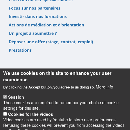
Focus sur nos partenaires
Investir dans nos formations
Actions de médiation et d'orientation
Un projet à soumettre ?
Déposer une offre (stage, contrat, emploi)
Prestations
We use cookies on this site to enhance your user
experience
Informations
More info
By clicking the Accept button, you agree to us doing so.
Session
UFR Sciences et Techniques
These cookies are required to remember your choice of cookie
1, rue de Chartres, 45100 Orléans
settings for this site.
02 38 41 71 78
Cookies for the videos
Video cookies are used by Youtube to store user preferences.
Refusing these cookies will prevent you from accessing the videos