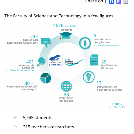
Sidebar
Main
Faceboo
Mast
Em
Share on |
page
content
Contenu
The Faculty of Science and Technology in a few figures:
de
Image
la
page
principale
5,945 students
215 teachers-researchers