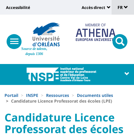
Sélec
Aller
Université
FR
Accessibilité
Accès direct
au
Universit
de
contenu
:
:
principal
lang
lien
Shortcut
vers
links
Site
responsive
page
responsi
Source de talents,
menu
branding
search
depuis 1306
accessibilité
button
button
Université
Université
:
:
Recherche
Block
Fils
liste
Portail
INSPE
Ressources
Documents utiles
d'Ariane
Candidature Licence Professorat des écoles (LPE)
des
University
University
Candidature Licence
composantes
:
:
Professorat des écoles