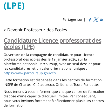
Titre
Sidebar
Main
(LPE)
de
content
page
Partager sur |
Contenu
> Devenir Professeur des Ecoles
de
Candidature Licence professorat des
la
écoles (LPE)
page
Ouverture de la campagne de candidature pour Licence
professorat des écoles dès le 19 janvier 2026, sur la
principale
plateforme nationale Parcoursup, avec un seul dossier pour
les candidatures, et un calendrier national unique :
https://www.parcoursup.gouv.fr/
Cette formation est dispensée dans les centres de formation
INSPÉ de Chartes, Châteauroux, Orléans et Tours-Fondettes.
Nous tenons à vous informer que chaque centre de formation
dispose d'une capacité d'accueil limitée. Par conséquent,
nous vous invitons fortement à sélectionner plusieurs centres
de formation.