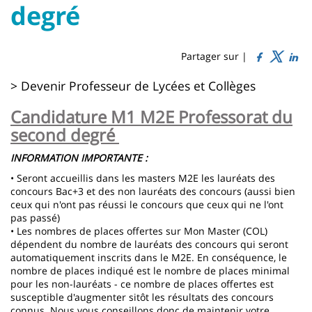
Titre
Sidebar
Main
degré
de
content
page
Partager sur |
Contenu
> Devenir Professeur de Lycées et Collèges
de
Candidature M1 M2E Professorat du
la
second degré
page
INFORMATION IMPORTANTE :
principale
• Seront accueillis dans les masters M2E les lauréats des
concours Bac+3 et des non lauréats des concours (aussi bien
ceux qui n'ont pas réussi le concours que ceux qui ne l'ont
pas passé)
• Les nombres de places offertes sur Mon Master (COL)
dépendent du nombre de lauréats des concours qui seront
automatiquement inscrits dans le M2E. En conséquence, le
nombre de places indiqué est le nombre de places minimal
pour les non-lauréats - ce nombre de places offertes est
susceptible d'augmenter sitôt les résultats des concours
connus. Nous vous conseillons donc de maintenir votre