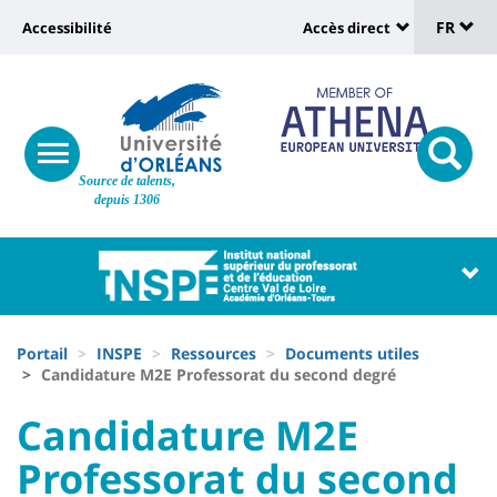
Sélec
Aller
Université
FR
Accessibilité
Accès direct
au
Universit
de
contenu
:
:
principal
lang
lien
Shortcut
vers
links
Site
responsive
page
responsi
Source de talents,
menu
branding
search
depuis 1306
accessibilité
button
button
Université
Université
:
:
Recherche
Block
Fils
liste
Portail
INSPE
Ressources
Documents utiles
d'Ariane
Candidature M2E Professorat du second degré
des
University
University
Candidature M2E
composantes
:
:
Professorat du second