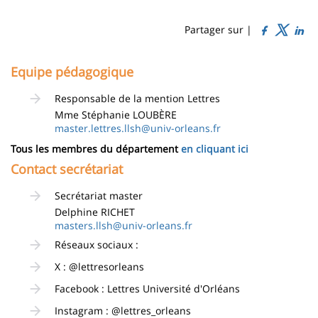
Sidebar
Main
de
content
page
Partager sur |
Contenu
Equipe pédagogique
de
Responsable de la mention Lettres
la
Mme Stéphanie LOUBÈRE
page
master.lettres.llsh@univ-orleans.fr
principale
Tous les membres du département
en cliquant ici
Contact secrétariat
Secrétariat master
Delphine RICHET
masters.llsh@univ-orleans.fr
Réseaux sociaux :
X : @lettresorleans
Facebook : Lettres Université d'Orléans
Instagram : @lettres_orleans