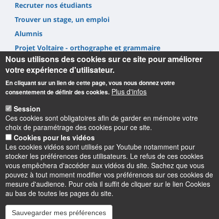
Recruter nos étudiants
Trouver un stage, un emploi
Alumnis
Projet Voltaire - orthographe et grammaire
Nous utilisons des cookies sur ce site pour améliorer
votre expérience d'utilisateur.
En cliquant sur un lien de cette page, vous nous donnez votre
Plus d'infos
consentement de définir des cookies.
Informations
Session
Ces cookies sont obligatoires afin de garder en mémoire votre
choix de paramétrage des cookies pour ce site.
UFR Lettres, Langues & Sciences Humaines
Cookies pour les vidéos
10 rue de Tours - BP 46527
Les cookies vidéos sont utilisés par Youtube notamment pour
45065 ORLEANS cedex 2 – France
stocker les préférences des utilisateurs. Le refus de ces cookies
vous empêchera d'accéder aux vidéos du site. Sachez que vous
pouvez à tout moment modifier vos préférences sur ces cookies de
mesure d'audience. Pour cela il suffit de cliquer sur le lien Cookies
au bas de toutes les pages du site.
Sauvegarder mes préférences
Instagram
LinkedIn
Youtube
TikTok
Facebook
Bluesk