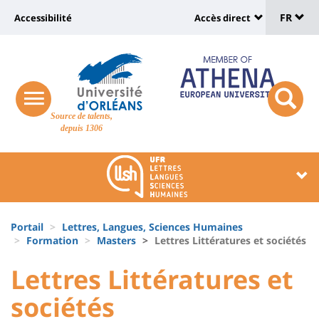
Sélec
Aller
Université
FR
Accessibilité
Accès direct
au
Universit
de
contenu
:
:
principal
lang
lien
Shortcut
vers
links
Site
responsive
page
responsi
Source de talents,
menu
branding
search
depuis 1306
accessibilité
button
button
Université
Université
:
:
Recherche
Block
Fils
liste
Portail
Lettres, Langues, Sciences Humaines
d'Ariane
Formation
Masters
Lettres Littératures et sociétés
des
University
University
Lettres Littératures et
composantes
:
:
sociétés
Titre